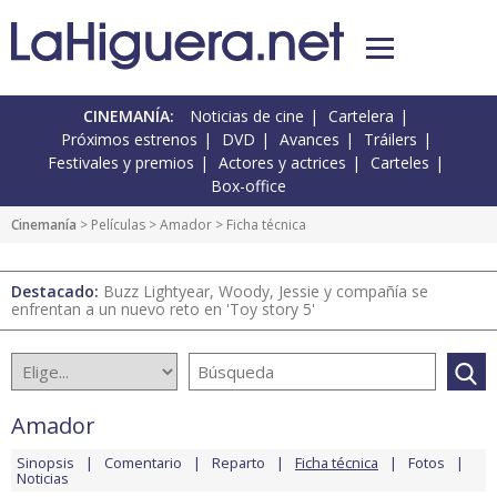
CINEMANÍA:
Noticias de cine
Cartelera
Próximos estrenos
DVD
Avances
Tráilers
Festivales y premios
Actores y actrices
Carteles
Box-office
Cinemanía
> Películas >
Amador
> Ficha técnica
Destacado:
Buzz Lightyear, Woody, Jessie y compañía se
enfrentan a un nuevo reto en 'Toy story 5'
Amador
Sinopsis
Comentario
Reparto
Ficha técnica
Fotos
Noticias