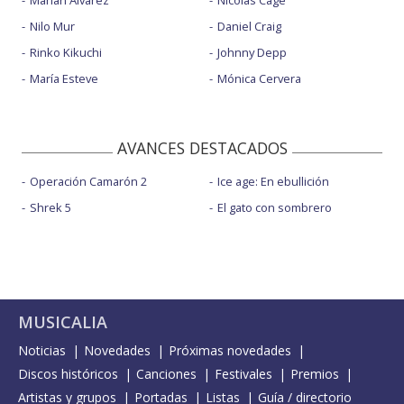
Nilo Mur
Daniel Craig
Rinko Kikuchi
Johnny Depp
María Esteve
Mónica Cervera
AVANCES DESTACADOS
Operación Camarón 2
Ice age: En ebullición
Shrek 5
El gato con sombrero
MUSICALIA
Noticias
Novedades
Próximas novedades
Discos históricos
Canciones
Festivales
Premios
Artistas y grupos
Portadas
Listas
Guía / directorio