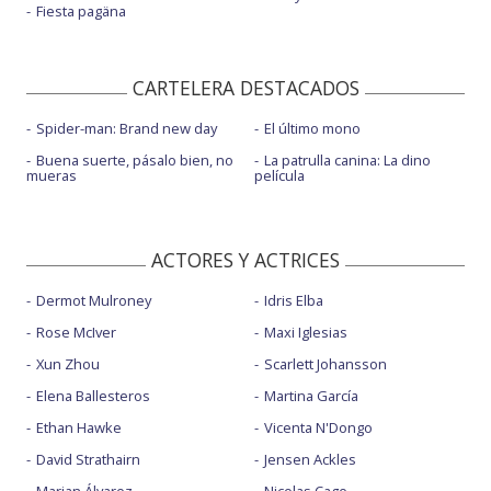
Fiesta pagäna
CARTELERA DESTACADOS
Spider-man: Brand new day
El último mono
Buena suerte, pásalo bien, no
La patrulla canina: La dino
mueras
película
ACTORES Y ACTRICES
Dermot Mulroney
Idris Elba
Rose McIver
Maxi Iglesias
Xun Zhou
Scarlett Johansson
Elena Ballesteros
Martina García
Ethan Hawke
Vicenta N'Dongo
David Strathairn
Jensen Ackles
Marian Álvarez
Nicolas Cage