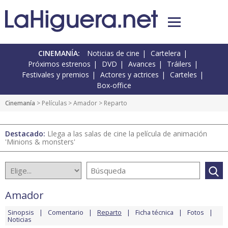
CINEMANÍA:
Noticias de cine
Cartelera
Próximos estrenos
DVD
Avances
Tráilers
Festivales y premios
Actores y actrices
Carteles
Box-office
Cinemanía
> Películas >
Amador
> Reparto
Destacado:
Llega a las salas de cine la película de animación
'Minions & monsters'
Amador
Sinopsis
Comentario
Reparto
Ficha técnica
Fotos
Noticias