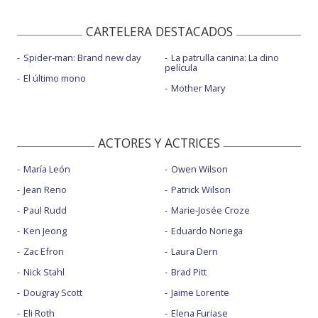
CARTELERA DESTACADOS
Spider-man: Brand new day
La patrulla canina: La dino
película
El último mono
Mother Mary
ACTORES Y ACTRICES
María León
Owen Wilson
Jean Reno
Patrick Wilson
Paul Rudd
Marie-Josée Croze
Ken Jeong
Eduardo Noriega
Zac Efron
Laura Dern
Nick Stahl
Brad Pitt
Dougray Scott
Jaime Lorente
Eli Roth
Elena Furiase