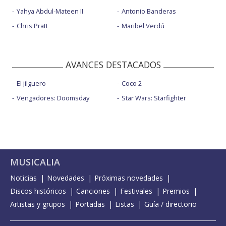
Yahya Abdul-Mateen II
Antonio Banderas
Chris Pratt
Maribel Verdú
AVANCES DESTACADOS
El jilguero
Coco 2
Vengadores: Doomsday
Star Wars: Starfighter
MUSICALIA
Noticias
Novedades
Próximas novedades
Discos históricos
Canciones
Festivales
Premios
Artistas y grupos
Portadas
Listas
Guía / directorio