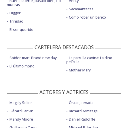
Buena suerte, pásalo bien, no
Verity
mueras
Sacamantecas
Digger
Cómo robar un banco
Trinidad
El ser querido
CARTELERA DESTACADOS
Spider-man: Brand new day
La patrulla canina: La dino
película
El último mono
Mother Mary
ACTORES Y ACTRICES
Magaly Solier
Óscar Jaenada
Gérard Lanvin
Richard Armitage
Mandy Moore
Daniel Radcliffe
Guillaume Canet
Michael B. Jordan