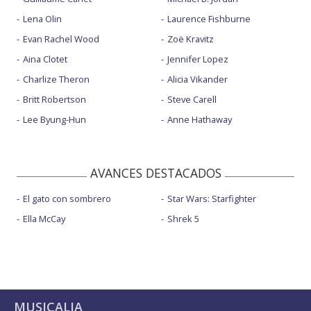
Lena Olin
Laurence Fishburne
Evan Rachel Wood
Zoë Kravitz
Aina Clotet
Jennifer Lopez
Charlize Theron
Alicia Vikander
Britt Robertson
Steve Carell
Lee Byung-Hun
Anne Hathaway
AVANCES DESTACADOS
El gato con sombrero
Star Wars: Starfighter
Ella McCay
Shrek 5
MUSICALIA