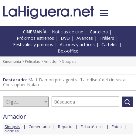
CINEMANÍA:
Noticias de cine
Cartelera
Próximos estrenos
DVD
Avances
Tráilers
Festivales y premios
Actores y actrices
Carteles
Box-office
Cinemanía
> Películas >
Amador
> Sinopsis
Destacado:
Matt Damon protagoniza 'La odisea' del cineasta
Christopher Nolan
Amador
Sinopsis
Comentario
Reparto
Ficha técnica
Fotos
Noticias