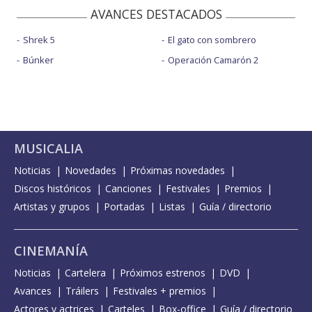
AVANCES DESTACADOS
Shrek 5
El gato con sombrero
Búnker
Operación Camarón 2
MUSICALIA
Noticias
Novedades
Próximas novedades
Discos históricos
Canciones
Festivales
Premios
Artistas y grupos
Portadas
Listas
Guía / directorio
CINEMANÍA
Noticias
Cartelera
Próximos estrenos
DVD
Avances
Tráilers
Festivales + premios
Actores y actrices
Carteles
Box-office
Guía / directorio