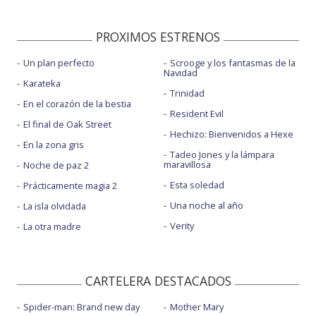
PROXIMOS ESTRENOS
Un plan perfecto
Scrooge y los fantasmas de la
Navidad
Karateka
Trinidad
En el corazón de la bestia
Resident Evil
El final de Oak Street
Hechizo: Bienvenidos a Hexe
En la zona gris
Tadeo Jones y la lámpara
maravillosa
Noche de paz 2
Esta soledad
Prácticamente magia 2
Una noche al año
La isla olvidada
Verity
La otra madre
CARTELERA DESTACADOS
Spider-man: Brand new day
Mother Mary