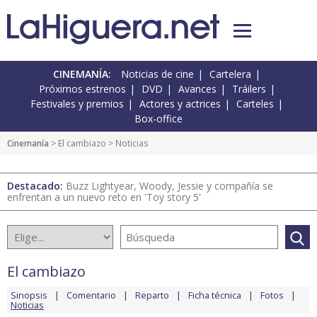
CINEMANÍA:
Noticias de cine
Cartelera
Próximos estrenos
DVD
Avances
Tráilers
Festivales y premios
Actores y actrices
Carteles
Box-office
Cinemanía
>
El cambiazo
> Noticias
Destacado:
Buzz Lightyear, Woody, Jessie y compañía se
enfrentan a un nuevo reto en 'Toy story 5'
El cambiazo
Sinopsis
Comentario
Reparto
Ficha técnica
Fotos
Noticias