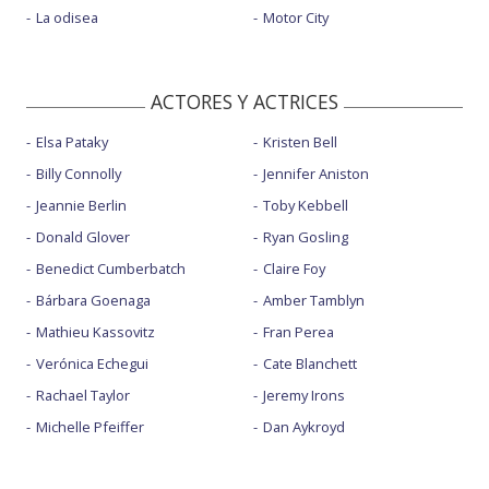
La odisea
Motor City
ACTORES Y ACTRICES
Elsa Pataky
Kristen Bell
Billy Connolly
Jennifer Aniston
Jeannie Berlin
Toby Kebbell
Donald Glover
Ryan Gosling
Benedict Cumberbatch
Claire Foy
Bárbara Goenaga
Amber Tamblyn
Mathieu Kassovitz
Fran Perea
Verónica Echegui
Cate Blanchett
Rachael Taylor
Jeremy Irons
Michelle Pfeiffer
Dan Aykroyd