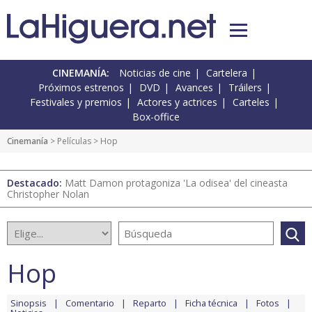
CINEMANÍA:
Noticias de cine
Cartelera
Próximos estrenos
DVD
Avances
Tráilers
Festivales y premios
Actores y actrices
Carteles
Box-office
Cinemanía
> Películas > Hop
Destacado:
Matt Damon protagoniza 'La odisea' del cineasta
Christopher Nolan
Hop
Sinopsis
Comentario
Reparto
Ficha técnica
Fotos