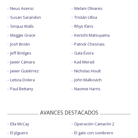
Neus Asensi
Melani Olivares
Susan Sarandon
Tristán Ulloa
Sinqua Walls
Rhys Ifans
Maggie Grace
Kenichi Matsuyama
Josh Brolin
Patrick Chesnais
Jeff Bridges
Gala Évora
Javier Cámara
Kad Merad
Javier Gutiérrez
Nicholas Hoult
Leticia Dolera
John Malkovich
Paul Bettany
Naomie Harris
AVANCES DESTACADOS
Ella McCay
Operación Camarón 2
El jilguero
El gato con sombrero