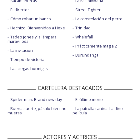
Sacamantecas
La isla olvidada
El director
Street Fighter
Cómo robar un banco
La constelación del perro
Hechizo: Bienvenidos a Hexe
Trinidad
Tadeo Jones y la lámpara
Whalefall
maravillosa
Prácticamente magia 2
La invitación
Burundanga
Tiempo de victoria
Las ciegas hormigas
CARTELERA DESTACADOS
Spider-man: Brand new day
El último mono
Buena suerte, pásalo bien, no
La patrulla canina: La dino
mueras
película
ACTORES Y ACTRICES