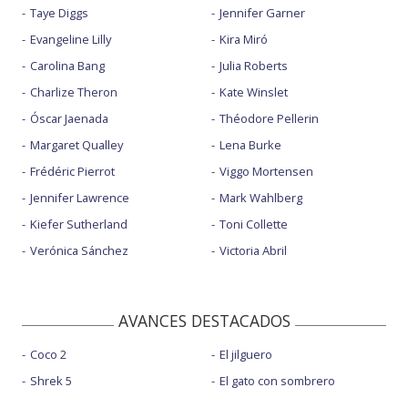
Taye Diggs
Jennifer Garner
Evangeline Lilly
Kira Miró
Carolina Bang
Julia Roberts
Charlize Theron
Kate Winslet
Óscar Jaenada
Théodore Pellerin
Margaret Qualley
Lena Burke
Frédéric Pierrot
Viggo Mortensen
Jennifer Lawrence
Mark Wahlberg
Kiefer Sutherland
Toni Collette
Verónica Sánchez
Victoria Abril
AVANCES DESTACADOS
Coco 2
El jilguero
Shrek 5
El gato con sombrero