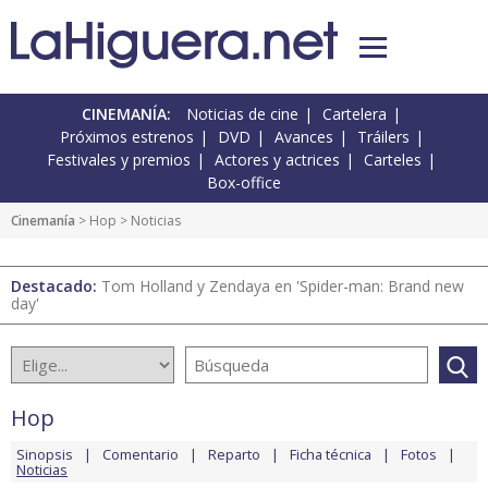
CINEMANÍA:
Noticias de cine
Cartelera
Próximos estrenos
DVD
Avances
Tráilers
Festivales y premios
Actores y actrices
Carteles
Box-office
Cinemanía
>
Hop
> Noticias
Destacado:
Tom Holland y Zendaya en 'Spider-man: Brand new
day'
Hop
Sinopsis
Comentario
Reparto
Ficha técnica
Fotos
Noticias