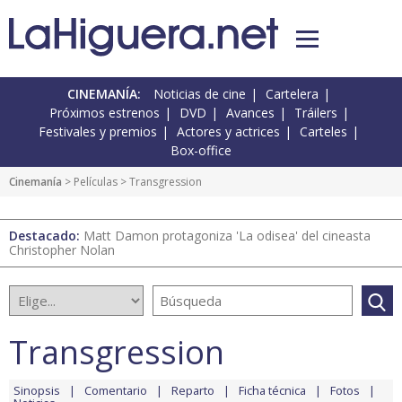
CINEMANÍA:
Noticias de cine
Cartelera
Próximos estrenos
DVD
Avances
Tráilers
Festivales y premios
Actores y actrices
Carteles
Box-office
Cinemanía
> Películas > Transgression
Destacado:
Matt Damon protagoniza 'La odisea' del cineasta
Christopher Nolan
Transgression
Sinopsis
Comentario
Reparto
Ficha técnica
Fotos