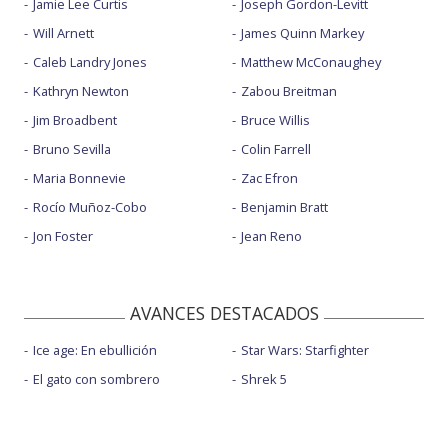
Jamie Lee Curtis
Joseph Gordon-Levitt
Will Arnett
James Quinn Markey
Caleb Landry Jones
Matthew McConaughey
Kathryn Newton
Zabou Breitman
Jim Broadbent
Bruce Willis
Bruno Sevilla
Colin Farrell
Maria Bonnevie
Zac Efron
Rocío Muñoz-Cobo
Benjamin Bratt
Jon Foster
Jean Reno
AVANCES DESTACADOS
Ice age: En ebullición
Star Wars: Starfighter
El gato con sombrero
Shrek 5