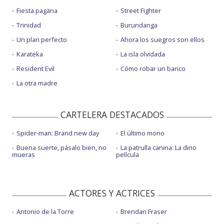
Fiesta pagäna
Street Fighter
Trinidad
Burundanga
Un plan perfecto
Ahora los suegros son ellos
Karateka
La isla olvidada
Resident Evil
Cómo robar un banco
La otra madre
CARTELERA DESTACADOS
Spider-man: Brand new day
El último mono
Buena suerte, pásalo bien, no
La patrulla canina: La dino
mueras
película
ACTORES Y ACTRICES
Antonio de la Torre
Brendan Fraser