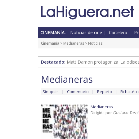
CINEMANÍA:
Noticias de cine
Cartelera
Pr
Cinemanía
>
Medianeras
> Noticias
Destacado:
Matt Damon protagoniza 'La odisea'
Medianeras
Sinopsis
Comentario
Reparto
Ficha técn
Medianeras
Dirigida por
Gustavo Taret