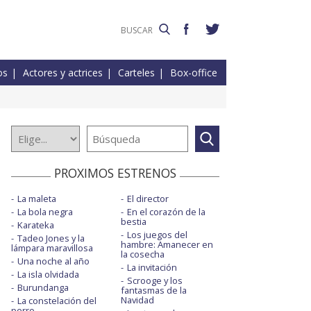
os
Actores y actrices
Carteles
Box-office
PROXIMOS ESTRENOS
La maleta
El director
La bola negra
En el corazón de la
bestia
Karateka
Los juegos del
Tadeo Jones y la
hambre: Amanecer en
lámpara maravillosa
la cosecha
Una noche al año
La invitación
La isla olvidada
Scrooge y los
Burundanga
fantasmas de la
Navidad
La constelación del
perro