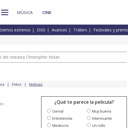
MÚSICA
CINE
óximos estrenos
DVD
Avances
Tráilers
Festivales y premi
 del cineasta Christopher Nolan
ica
Fotos
Noticias
¿Qué te parece la película?
to
Genial
Muy buena
Entretenida
Interesante
Mediocre
Un rollo