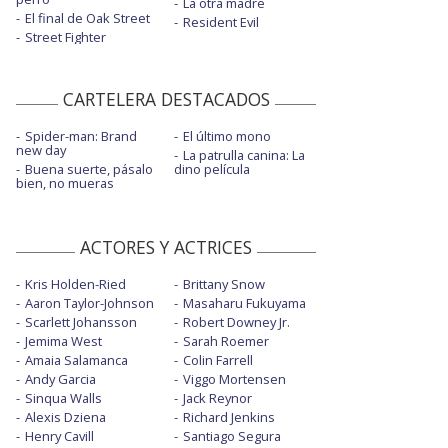
La otra madre
El final de Oak Street
Resident Evil
Street Fighter
CARTELERA DESTACADOS
Spider-man: Brand
El último mono
new day
La patrulla canina: La
Buena suerte, pásalo
dino película
bien, no mueras
ACTORES Y ACTRICES
Kris Holden-Ried
Brittany Snow
Aaron Taylor-Johnson
Masaharu Fukuyama
Scarlett Johansson
Robert Downey Jr.
Jemima West
Sarah Roemer
Amaia Salamanca
Colin Farrell
Andy Garcia
Viggo Mortensen
Sinqua Walls
Jack Reynor
Alexis Dziena
Richard Jenkins
Henry Cavill
Santiago Segura