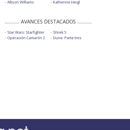
Allison Williams
Katherine Heigl
AVANCES DESTACADOS
Star Wars: Starfighter
Shrek 5
Operación Camarón 2
Dune: Parte tres