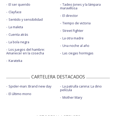
El ser querido
Tadeo Jones y la lámpara
maravillosa
Clayface
El director
Sentido y sensibilidad
Tiempo de victoria
La maleta
Street Fighter
Cuenta atrás
La otra madre
La bola negra
Una noche al año
Los juegos del hambre:
Amanecer en la cosecha
Las ciegas hormigas
Karateka
CARTELERA DESTACADOS
Spider-man: Brand new day
La patrulla canina: La dino
película
El último mono
Mother Mary