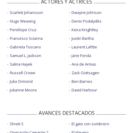
ACTORES Y ACTRICES
Scarlett Johansson
Dwayne Johnson
Hugo Weaving
Denis Podalydès
Penélope Cruz
Keira Knightley
Francesco Scianna
Justin Bartha
Gabriela Toscano
Laurent Lafitte
Samuel L. Jackson
Jane Fonda
Salma Hayek
Ana de Armas
Russell Crowe
Zack Gottsagen
Julia Ormond
Ben Barnes
Julianne Moore
David Harbour
AVANCES DESTACADOS
Shrek 5
El gato con sombrero
Operación Camarón 2
El jilguero