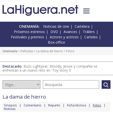
CINEMANÍA:
Noticias de cine
Cartelera
Próximos estrenos
DVD
Avances
Tráilers
Festivales y premios
Actores y actrices
Carteles
Box-office
Cinemanía
> Películas >
La dama de hierro
> Fotos
Destacado:
Buzz Lightyear, Woody, Jessie y compañía se
enfrentan a un nuevo reto en 'Toy story 5'
La dama de hierro
Sinopsis
Comentario
Reparto
Ficha técnica
Fotos
Noticias