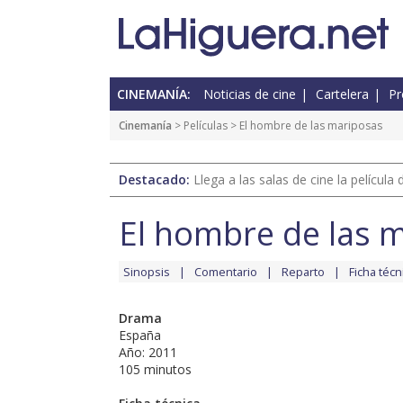
CINEMANÍA:
Noticias de cine
Cartelera
Pr
Cinemanía
> Películas > El hombre de las mariposas
Destacado:
Llega a las salas de cine la películ
El hombre de las 
Sinopsis
Comentario
Reparto
Ficha técn
Drama
España
Año: 2011
105 minutos