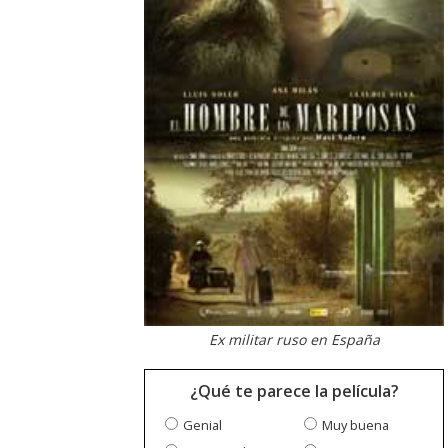
Ex militar ruso en España
¿Qué te parece la película?
Genial
Muy buena