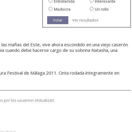
Entretenida
Interesante
Mediocre
Un rollo
Votar
Ver resultados
n las mafias del Este, vive ahora escondido en una viejo caserón
mbia cuando debe hacerse cargo de su sobrina Natasha, una
sura Festival de Málaga 2011. Cinta rodada íntegramente en
s por los usuarios!
(
Actualizar
)