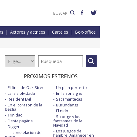
os
Actores y actrices
Carteles
Box-office
PROXIMOS ESTRENOS
El final de Oak Street
Un plan perfecto
La isla olvidada
En la zona gris
Resident Evil
Sacamantecas
En el corazón de la
Burundanga
bestia
El nido
Trinidad
Scrooge y los
Fiesta pagäna
fantasmas de la
Navidad
Digger
Los juegos del
La constelación del
hambre: Amanecer en
perro