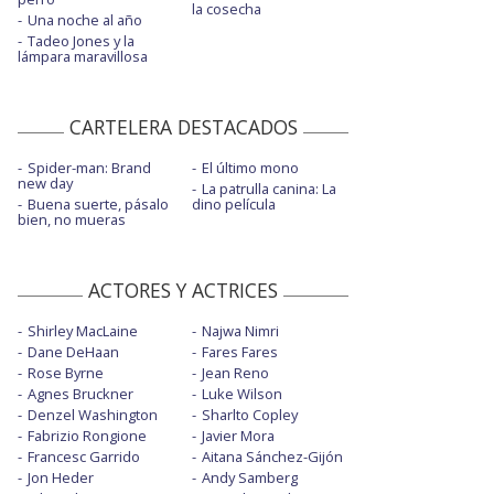
la cosecha
Una noche al año
Tadeo Jones y la
lámpara maravillosa
CARTELERA DESTACADOS
Spider-man: Brand
El último mono
new day
La patrulla canina: La
Buena suerte, pásalo
dino película
bien, no mueras
ACTORES Y ACTRICES
Shirley MacLaine
Najwa Nimri
Dane DeHaan
Fares Fares
Rose Byrne
Jean Reno
Agnes Bruckner
Luke Wilson
Denzel Washington
Sharlto Copley
Fabrizio Rongione
Javier Mora
Francesc Garrido
Aitana Sánchez-Gijón
Jon Heder
Andy Samberg