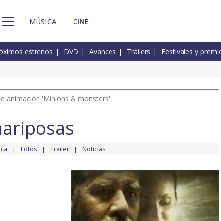
MÚSICA
CINE
óximos estrenos
DVD
Avances
Tráilers
Festivales y premi
a de animación 'Minions & monsters'
mariposas
ica
Fotos
Tráiler
Noticias