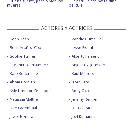
Buena suerte, pásalo bien, no
La patrulla canina: La dino
mueras
película
ACTORES Y ACTRICES
Sean Bean
Vondie Curtis-Hall
Rocío Muñoz-Cobo
Jesse Eisenberg
Sophie Turner
Alberto Ferreiro
Florentino Fernández
Anjelah N. Johnson
Kate Beckinsale
Raúl Méndez
Abbie Cornish
Jared Leto
Kyle Harrison Breitkopf
Andy Garcia
Natassia Malthe
Jeremy Renner
Jake Gyllenhaal
Don Cheadle
Javier Pereira
Joel Kinnaman