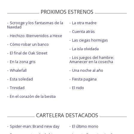
PROXIMOS ESTRENOS
Scrooge y los fantasmas de la
La otra madre
Navidad
Cuenta atrás
Hechizo: Bienvenidos a Hexe
Las ciegas hormigas
Cómo robar un banco
La isla olvidada
El final de Oak Street
Los juegos del hambre:
En la zona gris
Amanecer en la cosecha
Whalefall
Una noche al año
Esta soledad
Fiesta pagäna
Trinidad
El nido
En el corazón de la bestia
CARTELERA DESTACADOS
Spider-man: Brand new day
El último mono