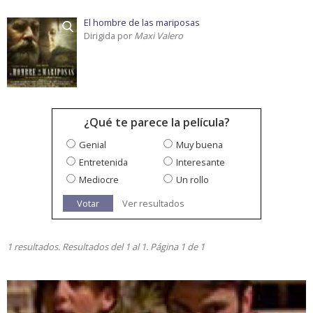
El hombre de las mariposas
Dirigida por
Maxi Valero
¿Qué te parece la película?
Genial
Muy buena
Entretenida
Interesante
Mediocre
Un rollo
Votar
Ver resultados
1 resultados. Resultados del 1 al 1. Página 1 de 1