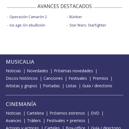
AVANCES DESTACADOS
Operación Camarón 2
Búnker
Ice age: En ebullición
Star Wars: Starfighter
MUSICALIA
Noticias
Novedades
Próximas novedades
Discos históricos
Canciones
Festivales
Premios
Artistas y grupos
Portadas
Listas
Guía / directorio
CINEMANÍA
Noticias
Cartelera
Próximos estrenos
DVD
Avances
Tráilers
Festivales + premios
Actores y actrices
Carteles
Box-office
Guía / directorio