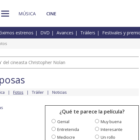
MÚSICA
CINE
óximos estrenos
DVD
Avances
Tráilers
Festivales y premi
otos
 del cineasta Christopher Nolan
iposas
ica
Fotos
Tráiler
Noticias
as
¿Qué te parece la película?
Genial
Muy buena
Entretenida
Interesante
Mediocre
Un rollo