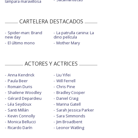
lámpara maravillosa
CARTELERA DESTACADOS
Spider-man: Brand
La patrulla canina: La
new day
dino película
El último mono
Mother Mary
ACTORES Y ACTRICES
Anna Kendrick
Liu Yifei
Paula Beer
Will Ferrell
Romain Duris
Chris Pine
Shailene Woodley
Bradley Cooper
Gérard Depardieu
Daniel Craig
Léa Seydoux
Marina Gatell
Santi Millán
Sarah Jessica Parker
Kevin Connolly
Sara Simmonds
Monica Bellucci
Jim Broadbent
Ricardo Darín
Leonor Watling