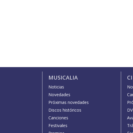
MUSICALIA
C
Noticias
Not
Novedades
Car
Próximas novedades
Pr
Discos históricos
DV
Canciones
Av
Festivales
Trá