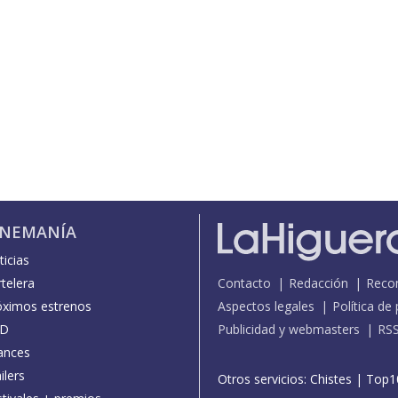
INEMANÍA
icias
telera
Contacto
Redacción
Reco
óximos estrenos
Aspectos legales
Política de
D
Publicidad y webmasters
RS
ances
ilers
Otros servicios:
Chistes
|
Top1