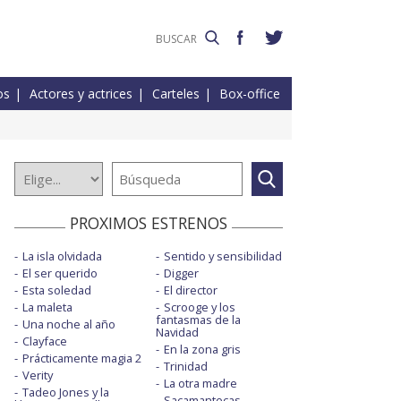
os
Actores y actrices
Carteles
Box-office
PROXIMOS ESTRENOS
La isla olvidada
Sentido y sensibilidad
El ser querido
Digger
Esta soledad
El director
La maleta
Scrooge y los
fantasmas de la
Una noche al año
Navidad
Clayface
En la zona gris
Prácticamente magia 2
Trinidad
Verity
La otra madre
Tadeo Jones y la
Sacamantecas