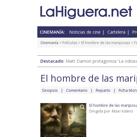
CINEMANÍA:
Noticias de cine
Cartelera
Pr
Cinemanía
> Películas >
El hombre de las mariposas
> F
Destacado:
Matt Damon protagoniza 'La odisea'
El hombre de las mar
Sinopsis
Comentario
Reparto
Ficha técn
El hombre de las maripos
Dirigida por
Maxi Valero