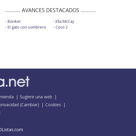
AVANCES DESTACADOS
Búnker
Ella McCay
El gato con sombrero
Coco 2
mienda
Sugiere una web
 privacidad
(
Cambiar
)
Cookies
S
0Listas.com