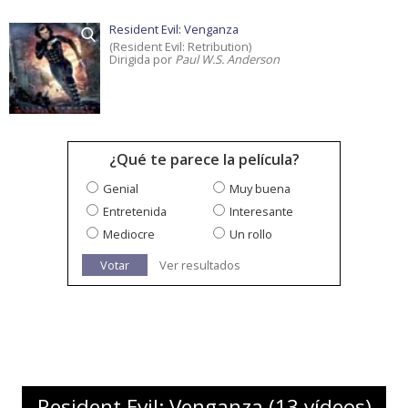
Resident Evil: Venganza
(Resident Evil: Retribution)
Dirigida por
Paul W.S. Anderson
¿Qué te parece la película?
Genial
Muy buena
Entretenida
Interesante
Mediocre
Un rollo
Votar
Ver resultados
Resident Evil: Venganza (13 vídeos)