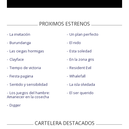
Entrevista Paul Anderson
Featurette
PROXIMOS ESTRENOS
Legado
La invitación
Un plan perfecto
Plaza Roja en Moscú
Burundanga
El nido
Premier en Tokio
Las ciegas hormigas
Esta soledad
Spot 1
Clayface
En la zona gris
Spot 2
Tiempo de victoria
Resident Evil
Fiesta pagäna
Whalefall
Sentido y sensibilidad
La isla olvidada
Los juegos del hambre:
El ser querido
Amanecer en la cosecha
Digger
CARTELERA DESTACADOS