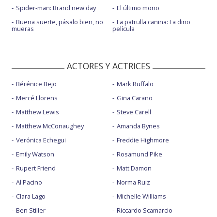
Spider-man: Brand new day
El último mono
Buena suerte, pásalo bien, no
La patrulla canina: La dino
mueras
película
ACTORES Y ACTRICES
Bérénice Bejo
Mark Ruffalo
Mercé Llorens
Gina Carano
Matthew Lewis
Steve Carell
Matthew McConaughey
Amanda Bynes
Verónica Echegui
Freddie Highmore
Emily Watson
Rosamund Pike
Rupert Friend
Matt Damon
Al Pacino
Norma Ruiz
Clara Lago
Michelle Williams
Ben Stiller
Riccardo Scamarcio