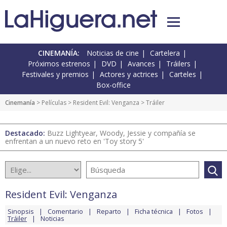
CINEMANÍA:
Noticias de cine
Cartelera
Próximos estrenos
DVD
Avances
Tráilers
Festivales y premios
Actores y actrices
Carteles
Box-office
Cinemanía
> Películas >
Resident Evil: Venganza
> Tráiler
Destacado:
Buzz Lightyear, Woody, Jessie y compañía se
enfrentan a un nuevo reto en 'Toy story 5'
Resident Evil: Venganza
Sinopsis
Comentario
Reparto
Ficha técnica
Fotos
Tráiler
Noticias