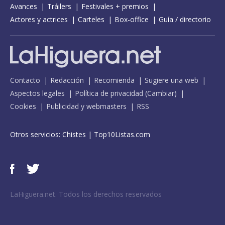
Avances
Tráilers
Festivales + premios
Actores y actrices
Carteles
Box-office
Guía / directorio
Contacto
Redacción
Recomienda
Sugiere una web
Aspectos legales
Política de privacidad
(
Cambiar
)
Cookies
Publicidad y webmasters
RSS
Otros servicios:
Chistes
|
Top10Listas.com
LaHiguera.net. Todos los derechos reservados