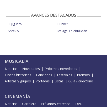
AVANCES DESTACADOS
El jilguero
Búnker
Shrek 5
Ice age: En ebullición
MUSICALIA
Noticias
Novedades
Próximas novedades
Discos históricos
Canciones
Festivales
Premios
Artistas y grupos
Portadas
Listas
Guía / directorio
CINEMANÍA
Noticias
Cartelera
Próximos estrenos
DVD