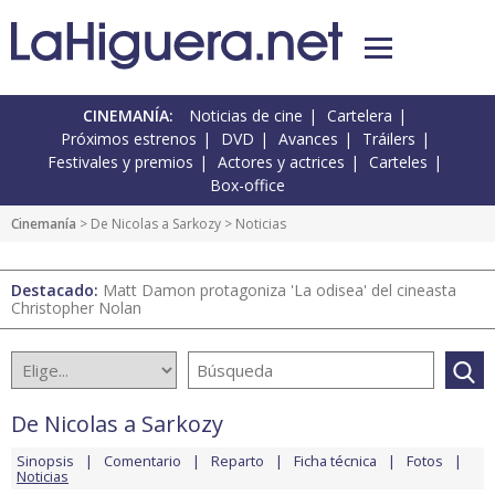
CINEMANÍA:
Noticias de cine
Cartelera
Próximos estrenos
DVD
Avances
Tráilers
Festivales y premios
Actores y actrices
Carteles
Box-office
Cinemanía
>
De Nicolas a Sarkozy
> Noticias
Destacado:
Matt Damon protagoniza 'La odisea' del cineasta
Christopher Nolan
De Nicolas a Sarkozy
Sinopsis
Comentario
Reparto
Ficha técnica
Fotos
Noticias