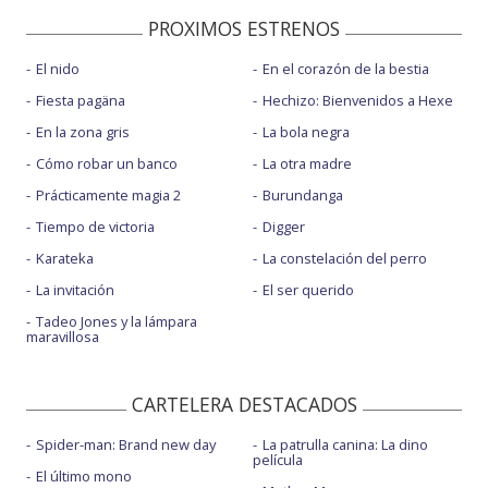
PROXIMOS ESTRENOS
El nido
En el corazón de la bestia
Fiesta pagäna
Hechizo: Bienvenidos a Hexe
En la zona gris
La bola negra
Cómo robar un banco
La otra madre
Prácticamente magia 2
Burundanga
Tiempo de victoria
Digger
Karateka
La constelación del perro
La invitación
El ser querido
Tadeo Jones y la lámpara
maravillosa
CARTELERA DESTACADOS
Spider-man: Brand new day
La patrulla canina: La dino
película
El último mono