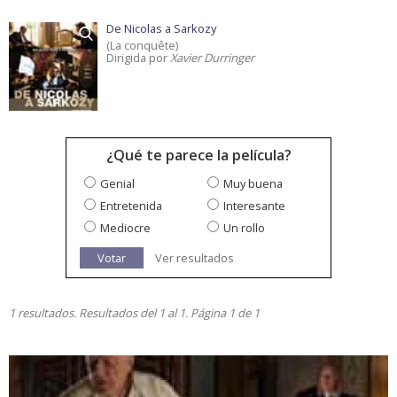
De Nicolas a Sarkozy
(La conquête)
Dirigida por
Xavier Durringer
¿Qué te parece la película?
Genial
Muy buena
Entretenida
Interesante
Mediocre
Un rollo
Votar
Ver resultados
1 resultados. Resultados del 1 al 1. Página 1 de 1