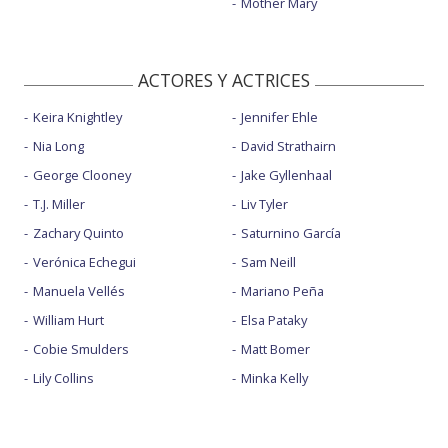
Mother Mary
ACTORES Y ACTRICES
Keira Knightley
Jennifer Ehle
Nia Long
David Strathairn
George Clooney
Jake Gyllenhaal
T.J. Miller
Liv Tyler
Zachary Quinto
Saturnino García
Verónica Echegui
Sam Neill
Manuela Vellés
Mariano Peña
William Hurt
Elsa Pataky
Cobie Smulders
Matt Bomer
Lily Collins
Minka Kelly