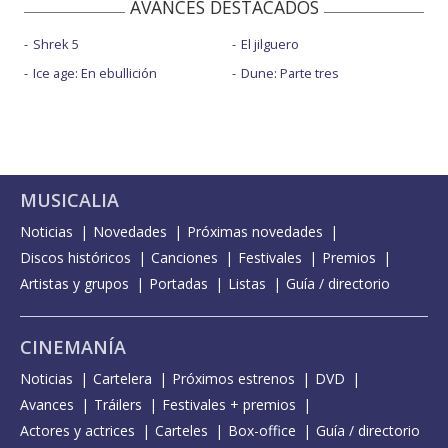
AVANCES DESTACADOS
Shrek 5
El jilguero
Ice age: En ebullición
Dune: Parte tres
MUSICALIA
Noticias
Novedades
Próximas novedades
Discos históricos
Canciones
Festivales
Premios
Artistas y grupos
Portadas
Listas
Guía / directorio
CINEMANÍA
Noticias
Cartelera
Próximos estrenos
DVD
Avances
Tráilers
Festivales + premios
Actores y actrices
Carteles
Box-office
Guía / directorio