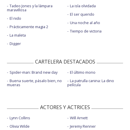
Tadeo Jones y la lámpara
La isla olvidada
maravillosa
El ser querido
El nido
Una noche al año
Prácticamente magia 2
Tiempo de victoria
La maleta
Digger
CARTELERA DESTACADOS
Spider-man: Brand new day
El último mono
Buena suerte, pásalo bien, no
La patrulla canina: La dino
mueras
película
ACTORES Y ACTRICES
Lynn Collins
Will Arnett
Olivia Wilde
Jeremy Renner