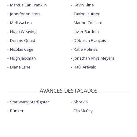
Marcus Carl Franklin
Kevin Kline
Jennifer Aniston
Taylor Lautner
Melissa Leo
Marion Cotillard
Hugo Weaving
Javier Bardem
Dennis Quaid
Déborah François
Nicolas Cage
Katie Holmes
Hugh Jackman
Jonathan Rhys Meyers
Diane Lane
Raúl Arévalo
AVANCES DESTACADOS
Star Wars: Starfighter
Shrek 5
Búnker
Ella McCay