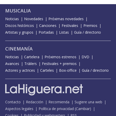
MUSICALIA
Noticias
Novedades
Próximas novedades
Discos históricos
Canciones
Festivales
Premios
Artistas y grupos
Portadas
Listas
Guía / directorio
CINEMANÍA
Noticias
Cartelera
Próximos estrenos
DVD
Avances
Tráilers
Festivales + premios
Actores y actrices
Carteles
Box-office
Guía / directorio
Contacto
Redacción
Recomienda
Sugiere una web
Aspectos legales
Política de privacidad
(
Cambiar
)
Cookies
Publicidad y webmasters
RSS