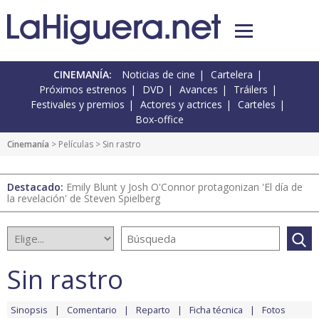
CINEMANÍA:
Noticias de cine
Cartelera
Próximos estrenos
DVD
Avances
Tráilers
Festivales y premios
Actores y actrices
Carteles
Box-office
Cinemanía
> Películas > Sin rastro
Destacado:
Emily Blunt y Josh O'Connor protagonizan 'El día de
la revelación' de Steven Spielberg
Sin rastro
Sinopsis
Comentario
Reparto
Ficha técnica
Fotos