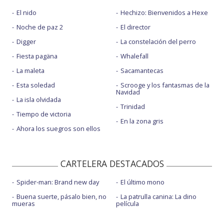
El nido
Hechizo: Bienvenidos a Hexe
Noche de paz 2
El director
Digger
La constelación del perro
Fiesta pagäna
Whalefall
La maleta
Sacamantecas
Esta soledad
Scrooge y los fantasmas de la
Navidad
La isla olvidada
Trinidad
Tiempo de victoria
En la zona gris
Ahora los suegros son ellos
CARTELERA DESTACADOS
Spider-man: Brand new day
El último mono
Buena suerte, pásalo bien, no
La patrulla canina: La dino
mueras
película