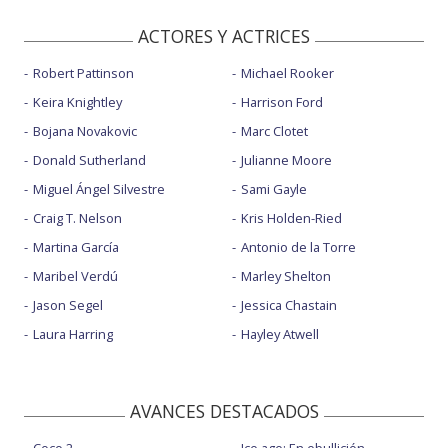
ACTORES Y ACTRICES
Robert Pattinson
Michael Rooker
Keira Knightley
Harrison Ford
Bojana Novakovic
Marc Clotet
Donald Sutherland
Julianne Moore
Miguel Ángel Silvestre
Sami Gayle
Craig T. Nelson
Kris Holden-Ried
Martina García
Antonio de la Torre
Maribel Verdú
Marley Shelton
Jason Segel
Jessica Chastain
Laura Harring
Hayley Atwell
AVANCES DESTACADOS
Coco 2
Ice age: En ebullición