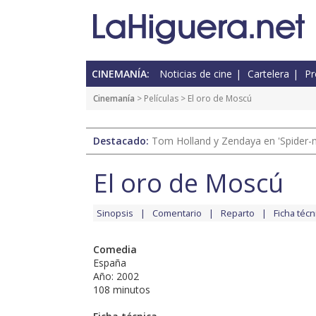
CINEMANÍA:
Noticias de cine
Cartelera
Pr
Cinemanía
> Películas > El oro de Moscú
Destacado:
Tom Holland y Zendaya en 'Spider-
El oro de Moscú
Sinopsis
Comentario
Reparto
Ficha técn
Comedia
España
Año: 2002
108 minutos