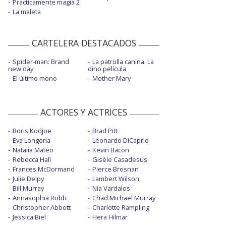
Prácticamente magia 2
La maleta
CARTELERA DESTACADOS
Spider-man: Brand
La patrulla canina: La
new day
dino película
El último mono
Mother Mary
ACTORES Y ACTRICES
Boris Kodjoe
Brad Pitt
Eva Longoria
Leonardo DiCaprio
Natalia Mateo
Kevin Bacon
Rebecca Hall
Gisèle Casadesus
Frances McDormand
Pierce Brosnan
Julie Delpy
Lambert Wilson
Bill Murray
Nia Vardalos
Annasophia Robb
Chad Michael Murray
Christopher Abbott
Charlotte Rampling
Jessica Biel
Hera Hilmar