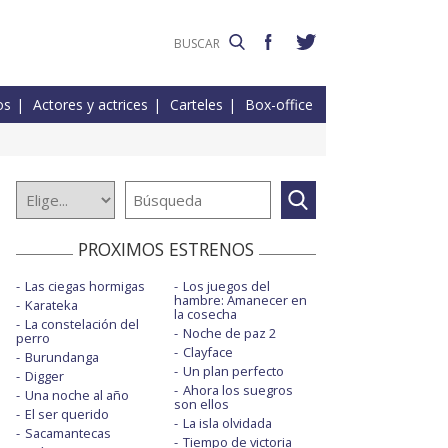
os
Actores y actrices
Carteles
Box-office
PROXIMOS ESTRENOS
Las ciegas hormigas
Los juegos del
hambre: Amanecer en
Karateka
la cosecha
La constelación del
Noche de paz 2
perro
Clayface
Burundanga
Un plan perfecto
Digger
Ahora los suegros
Una noche al año
son ellos
El ser querido
La isla olvidada
Sacamantecas
Tiempo de victoria