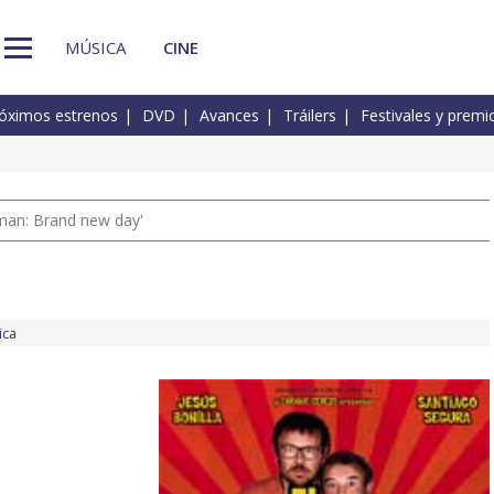
MÚSICA
CINE
óximos estrenos
DVD
Avances
Tráilers
Festivales y premi
man: Brand new day'
ica