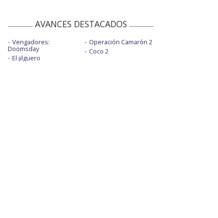
AVANCES DESTACADOS
Vengadores:
Operación Camarón 2
Doomsday
Coco 2
El jilguero