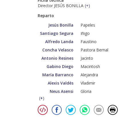
Ficha técnica
Director JESÚS BONILLA
(
+
)
Reparto
Jesús Bonilla
Papeles
Santiago Segura
Iñigo
Alfredo Landa
Faustino
Concha Velasco
Pastora Bernal
Antonio Resines
Jacinto
Gabino Diego
Macintosh
María Barranco
Alejandra
Alexis Valdés
Vladimir
Neus Asensi
Gloria
(
+
)