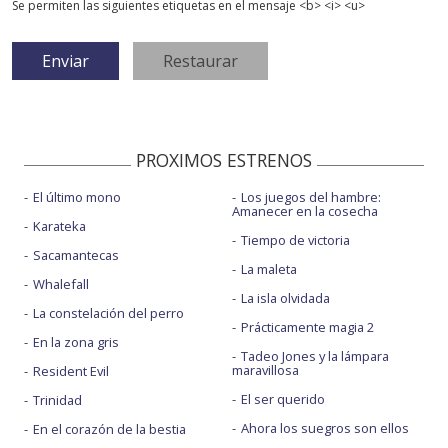
Se permiten las siguientes etiquetas en el mensaje <b> <i> <u>
PROXIMOS ESTRENOS
El último mono
Los juegos del hambre:
Amanecer en la cosecha
Karateka
Tiempo de victoria
Sacamantecas
La maleta
Whalefall
La isla olvidada
La constelación del perro
Prácticamente magia 2
En la zona gris
Tadeo Jones y la lámpara
maravillosa
Resident Evil
El ser querido
Trinidad
Ahora los suegros son ellos
En el corazón de la bestia