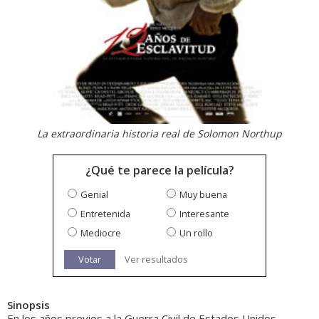
La extraordinaria historia real de Solomon Northup
¿Qué te parece la película?
Genial
Muy buena
Entretenida
Interesante
Mediocre
Un rollo
Votar
Ver resultados
Sinopsis
En los años previos a la Guerra Civil de Estados Unidos,