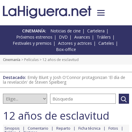
CINEMANÍA:
Noticias de cine
Cartelera
Próximos estrenos
DVD
Avances
Tráilers
Festivales y premios
Actores y actrices
Carteles
Box-office
Cinemanía
> Películas > 12 años de esclavitud
Destacado:
Emily Blunt y Josh O'Connor protagonizan 'El día de
la revelación' de Steven Spielberg
12 años de esclavitud
Sinopsis
Comentario
Reparto
Ficha técnica
Fotos