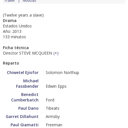
Tráiler
Noticias
(Twelve years a slave)
Drama
Estados Unidos
Año: 2013
133 minutos
Ficha técnica
Director STEVE MCQUEEN
(
+
)
Reparto
Chiwetel Ejiofor
Solomon Northup
Michael
Fassbender
Edwin Epps
Benedict
Cumberbatch
Ford
Paul Dano
Tibeats
Garret Dillahunt
Armsby
Paul Giamatti
Freeman