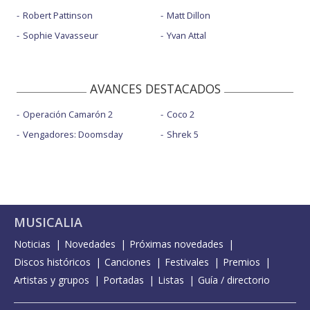
Robert Pattinson
Matt Dillon
Sophie Vavasseur
Yvan Attal
AVANCES DESTACADOS
Operación Camarón 2
Coco 2
Vengadores: Doomsday
Shrek 5
MUSICALIA
Noticias
Novedades
Próximas novedades
Discos históricos
Canciones
Festivales
Premios
Artistas y grupos
Portadas
Listas
Guía / directorio