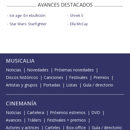
AVANCES DESTACADOS
Ice age: En ebullición
Shrek 5
Star Wars: Starfighter
Ella McCay
MUSICALIA
Noticias
Novedades
Próximas novedades
Discos históricos
Canciones
Festivales
Premios
Artistas y grupos
Portadas
Listas
Guía / directorio
CINEMANÍA
Noticias
Cartelera
Próximos estrenos
DVD
Avances
Tráilers
Festivales + premios
Actores y actrices
Carteles
Box-office
Guía / directorio