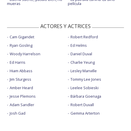
mueras
película
ACTORES Y ACTRICES
Cam Gigandet
Robert Redford
Ryan Gosling
Ed Helms
Woody Harrelson
Daniel Duval
Ed Harris
Charlie Yeung
Hiam Abbass
Lesley Manville
Jim Sturgess
Tommy Lee Jones
Amber Heard
Leelee Sobieski
Jesse Plemons
Bárbara Goenaga
Adam Sandler
Robert Duvall
Josh Gad
Gemma Arterton