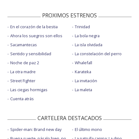
PROXIMOS ESTRENOS
En el corazón de la bestia
Trinidad
Ahora los suegros son ellos
La bola negra
Sacamantecas
La isla olvidada
Sentido y sensibilidad
La constelación del perro
Noche de paz 2
Whalefall
La otra madre
Karateka
Street Fighter
La invitación
Las ciegas hormigas
La maleta
Cuenta atrás
CARTELERA DESTACADOS
Spider-man: Brand new day
El último mono
Buena suerte, pásalo bien, no
La patrulla canina: La dino