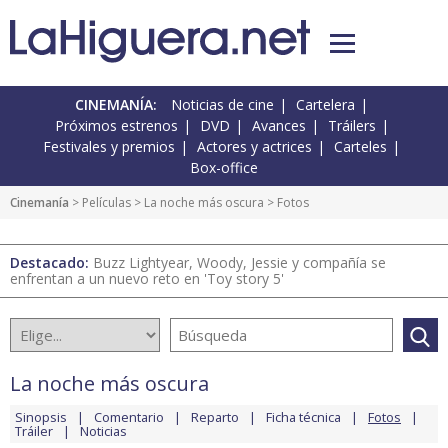
CINEMANÍA:
Noticias de cine
Cartelera
Próximos estrenos
DVD
Avances
Tráilers
Festivales y premios
Actores y actrices
Carteles
Box-office
Cinemanía
> Películas >
La noche más oscura
> Fotos
Destacado:
Buzz Lightyear, Woody, Jessie y compañía se
enfrentan a un nuevo reto en 'Toy story 5'
La noche más oscura
Sinopsis
Comentario
Reparto
Ficha técnica
Fotos
Tráiler
Noticias