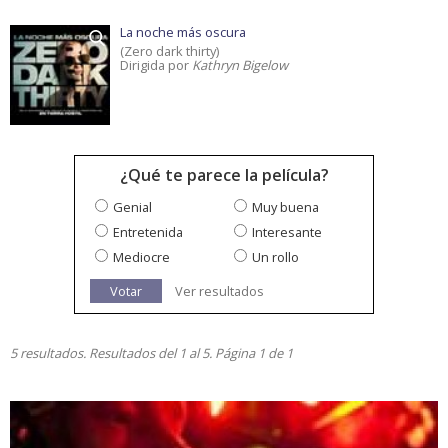
La noche más oscura
(Zero dark thirty)
Dirigida por
Kathryn Bigelow
¿Qué te parece la película?
Genial
Muy buena
Entretenida
Interesante
Mediocre
Un rollo
Votar
Ver resultados
5 resultados. Resultados del 1 al 5. Página 1 de 1