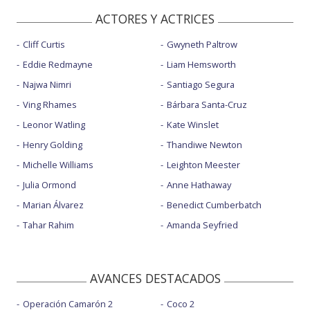
ACTORES Y ACTRICES
Cliff Curtis
Gwyneth Paltrow
Eddie Redmayne
Liam Hemsworth
Najwa Nimri
Santiago Segura
Ving Rhames
Bárbara Santa-Cruz
Leonor Watling
Kate Winslet
Henry Golding
Thandiwe Newton
Michelle Williams
Leighton Meester
Julia Ormond
Anne Hathaway
Marian Álvarez
Benedict Cumberbatch
Tahar Rahim
Amanda Seyfried
AVANCES DESTACADOS
Operación Camarón 2
Coco 2