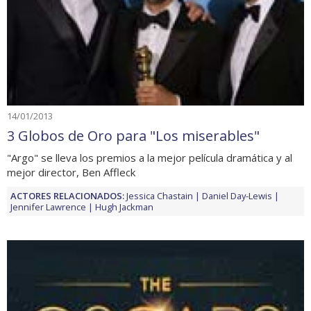
14/01/2013
3 Globos de Oro para "Los miserables"
"Argo" se lleva los premios a la mejor película dramática y al
mejor director, Ben Affleck
ACTORES RELACIONADOS:
Jessica Chastain
Daniel Day-Lewis
Jennifer Lawrence
Hugh Jackman