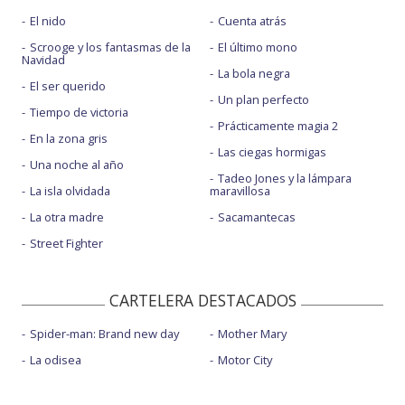
El nido
Cuenta atrás
Scrooge y los fantasmas de la
El último mono
Navidad
La bola negra
El ser querido
Un plan perfecto
Tiempo de victoria
Prácticamente magia 2
En la zona gris
Las ciegas hormigas
Una noche al año
Tadeo Jones y la lámpara
La isla olvidada
maravillosa
La otra madre
Sacamantecas
Street Fighter
CARTELERA DESTACADOS
Spider-man: Brand new day
Mother Mary
La odisea
Motor City