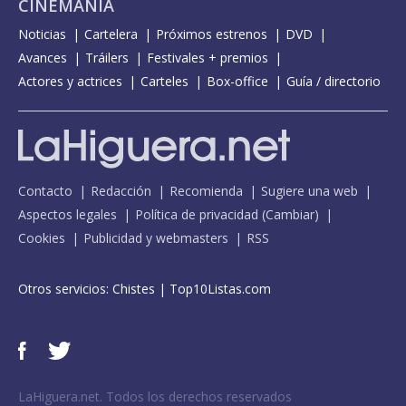
CINEMANÍA
Noticias
Cartelera
Próximos estrenos
DVD
Avances
Tráilers
Festivales + premios
Actores y actrices
Carteles
Box-office
Guía / directorio
Contacto
Redacción
Recomienda
Sugiere una web
Aspectos legales
Política de privacidad
(
Cambiar
)
Cookies
Publicidad y webmasters
RSS
Otros servicios:
Chistes
|
Top10Listas.com
LaHiguera.net. Todos los derechos reservados