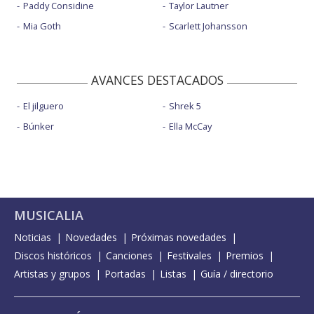
Paddy Considine
Taylor Lautner
Mia Goth
Scarlett Johansson
AVANCES DESTACADOS
El jilguero
Shrek 5
Búnker
Ella McCay
MUSICALIA
Noticias
Novedades
Próximas novedades
Discos históricos
Canciones
Festivales
Premios
Artistas y grupos
Portadas
Listas
Guía / directorio