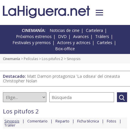
CINEMANÍA:
Noticias de cine
Cartelera
Próximos estrenos
DVD
Avances
Tráilers
Festivales y premios
Actores y actrices
Carteles
Box-office
Cinemanía
> Películas >
Los pitufos 2
> Sinopsis
Destacado:
Matt Damon protagoniza 'La odisea' del cineasta
Christopher Nolan
Los pitufos 2
Sinopsis
Comentario
Reparto
Ficha técnica
Fotos
Tráiler