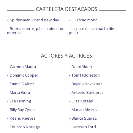
CARTELERA DESTACADOS
Spider-man: Brand new day
El último mono
Buena suerte, pásalo bien, no
La patrulla canina: La dino
mueras
película
ACTORES Y ACTRICES
Carmen Maura
Demi Moore
Dominic Cooper
Tom Hiddleston
Emma Suárez
Bojana Novakovic
Marta Etura
Antonio Banderas
Elle Fanning
Elias Koteas
Billy Ray Cyrus
Marian Álvarez
Keanu Reeves
Blanca Suárez
Eduardo Noriega
Harrison Ford