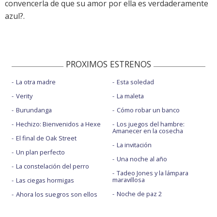
convencerla de que su amor por ella es verdaderamente
azul?.
PROXIMOS ESTRENOS
La otra madre
Esta soledad
Verity
La maleta
Burundanga
Cómo robar un banco
Hechizo: Bienvenidos a Hexe
Los juegos del hambre:
Amanecer en la cosecha
El final de Oak Street
La invitación
Un plan perfecto
Una noche al año
La constelación del perro
Tadeo Jones y la lámpara
maravillosa
Las ciegas hormigas
Noche de paz 2
Ahora los suegros son ellos