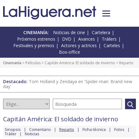
CINEMANÍA:
Noticias de cine
Cartelera
Próximos estrenos
DVD
Avances
Tráilers
Festivales y premios
Actores y actrices
Carteles
Box-office
Cinemanía
> Películas >
Capitán América: El soldado de invierno
> Reparto
Destacado:
Tom Holland y Zendaya en 'Spider-man: Brand new
day'
Capitán América: El soldado de invierno
Sinopsis
Comentario
Reparto
Ficha técnica
Fotos
Tráiler
Noticias