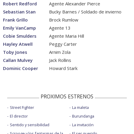
Robert Redford
Agente Alexander Pierce
Sebastian Stan
Bucky Barnes / Soldado de invierno
Frank Grillo
Brock Rumlow
Emily VanCamp
Agente 13
Cobie Smulders
Agente Maria Hill
Hayley Atwell
Peggy Carter
Toby Jones
Arnim Zola
Callan Mulvey
Jack Rollins
Dominic Cooper
Howard Stark
PROXIMOS ESTRENOS
Street Fighter
La maleta
El director
Burundanga
Sentido y sensibilidad
La invitación
Scrooge y los fantasmas de la
El ser querido