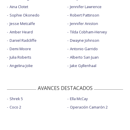
Aina Clotet
Jennifer Lawrence
Sophie Okonedo
Robert Pattinson
Jesse Metcalfe
Jennifer Aniston
Amber Heard
Tilda Cobham-Hervey
Daniel Radcliffe
Dwayne Johnson
Demi Moore
Antonio Garrido
Julia Roberts
Alberto San Juan
Angelina Jolie
Jake Gyllenhaal
AVANCES DESTACADOS
Shrek 5
Ella McCay
Coco 2
Operación Camarón 2