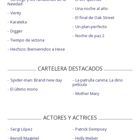
Navidad
Una noche al año
Verity
El final de Oak Street
Karateka
Un plan perfecto
Digger
Noche de paz 2
Tiempo de victoria
Hechizo: Bienvenidos a Hexe
CARTELERA DESTACADOS
Spider-man: Brand new day
La patrulla canina: La dino
película
El último mono
Mother Mary
ACTORES Y ACTRICES
Sergi López
Patrick Dempsey
Benoît Magimel
Holly Weber