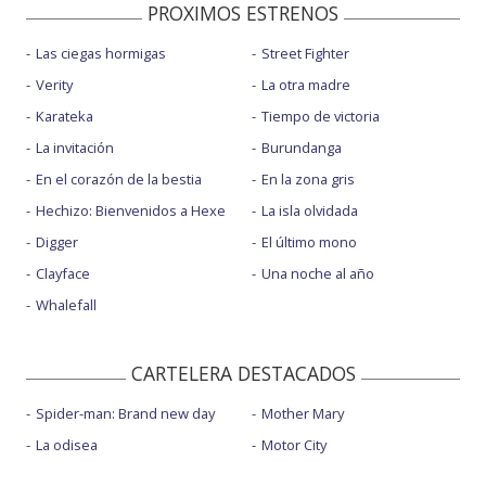
PROXIMOS ESTRENOS
Las ciegas hormigas
Street Fighter
Verity
La otra madre
Karateka
Tiempo de victoria
La invitación
Burundanga
En el corazón de la bestia
En la zona gris
Hechizo: Bienvenidos a Hexe
La isla olvidada
Digger
El último mono
Clayface
Una noche al año
Whalefall
CARTELERA DESTACADOS
Spider-man: Brand new day
Mother Mary
La odisea
Motor City