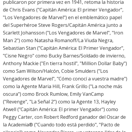
publicaron por primera vez en 1941, retoma la historia
de Chris Evans ("Capitán América: El primer Vengador",
"Los Vengadores de Marvel") en el emblemático papel
del Superhéroe Steve Rogers/Capitán América junto a
Scarlett Johansson ("Los Vengadores de Marvel", "Iron
Man 2") como Natasha Romanoff/La Viuda Negra,
Sebastian Stan ("Capitán América: El Primer Vengador",
"Cisne Negro" como Bucky Barnes/Soldado de invierno,
Anthony Mackie ("En tierra hostil", "Million Dollar Baby")
como Sam Wilson/Halcón, Cobie Smulders ("Los
Vengadores de Marvel", "Cómo conocí a vuestra madre")
como la Agente Maria Hill, Frank Grillo ("La noche más
oscura") como Brock Rumlow, Emily VanCamp
("Revenge", "La Señal 2") como la Agente 13, Hayley
Atwell ("Capitán América: El primer Vengador") como
Peggy Carter, con Robert Redford ganador del Oscar de
la Academia® ("Cuando todo está perdido", "Pacto de