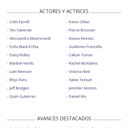
ACTORES Y ACTRICES
Colin Farrell
Karen Gillan
Tito Valverde
Pierce Brosnan
Alessandra Mastronardi
Keanu Reeves
Sofia Black-D'Elia
Guillermo Francella
Daisy Ridley
Callum Turner
Maribel Verdú
Rachel McAdams
Liam Neeson
Victoria Abril
Rhys Ifans
Sylvie Testud
Jeff Bridges
Jennifer Aniston
Quim Gutiérrez
Daniel Wu
AVANCES DESTACADOS