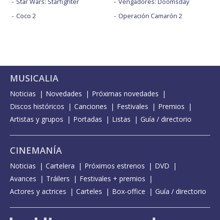
Star Wars: Starfighter
Vengadores: Doomsday
Coco 2
Operación Camarón 2
MUSICALIA
Noticias
Novedades
Próximas novedades
Discos históricos
Canciones
Festivales
Premios
Artistas y grupos
Portadas
Listas
Guía / directorio
CINEMANÍA
Noticias
Cartelera
Próximos estrenos
DVD
Avances
Tráilers
Festivales + premios
Actores y actrices
Carteles
Box-office
Guía / directorio