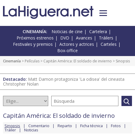
CINEMANÍA:
Noticias de cine
Cartelera
Próximos estrenos
DVD
Avances
Tráilers
Festivales y premios
Actores y actrices
Carteles
Box-office
Cinemanía
> Películas >
Capitán América: El soldado de invierno
> Sinopsis
Destacado:
Matt Damon protagoniza 'La odisea' del cineasta
Christopher Nolan
Capitán América: El soldado de invierno
Sinopsis
Comentario
Reparto
Ficha técnica
Fotos
Tráiler
Noticias