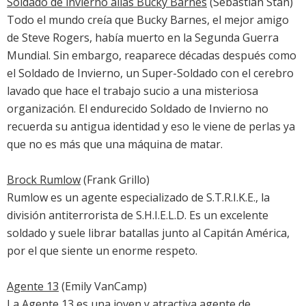
Soldado de invierno alias Bucky Barnes
(Sebastian Stan)
Todo el mundo creía que Bucky Barnes, el mejor amigo
de Steve Rogers, había muerto en la Segunda Guerra
Mundial. Sin embargo, reaparece décadas después como
el Soldado de Invierno, un Super-Soldado con el cerebro
lavado que hace el trabajo sucio a una misteriosa
organización. El endurecido Soldado de Invierno no
recuerda su antigua identidad y eso le viene de perlas ya
que no es más que una máquina de matar.
Brock Rumlow
(Frank Grillo)
Rumlow es un agente especializado de S.T.R.I.K.E., la
división antiterrorista de S.H.I.E.L.D. Es un excelente
soldado y suele librar batallas junto al Capitán América,
por el que siente un enorme respeto.
Agente 13
(Emily VanCamp)
La Agente 13 es una joven y atractiva agente de