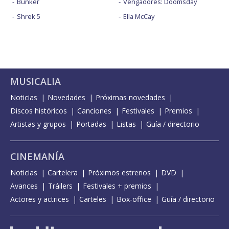
Búnker
Vengadores: Doomsday
Shrek 5
Ella McCay
MUSICALIA
Noticias
Novedades
Próximas novedades
Discos históricos
Canciones
Festivales
Premios
Artistas y grupos
Portadas
Listas
Guía / directorio
CINEMANÍA
Noticias
Cartelera
Próximos estrenos
DVD
Avances
Tráilers
Festivales + premios
Actores y actrices
Carteles
Box-office
Guía / directorio