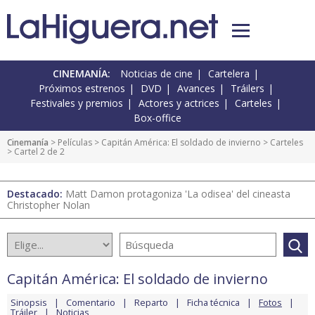
CINEMANÍA:
Noticias de cine
Cartelera
Próximos estrenos
DVD
Avances
Tráilers
Festivales y premios
Actores y actrices
Carteles
Box-office
Cinemanía
> Películas >
Capitán América: El soldado de invierno
>
Carteles
> Cartel 2 de 2
Destacado:
Matt Damon protagoniza 'La odisea' del cineasta
Christopher Nolan
Capitán América: El soldado de invierno
Sinopsis
Comentario
Reparto
Ficha técnica
Fotos
Tráiler
Noticias