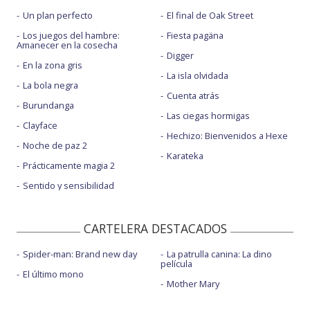
Un plan perfecto
El final de Oak Street
Los juegos del hambre:
Fiesta pagäna
Amanecer en la cosecha
Digger
En la zona gris
La isla olvidada
La bola negra
Cuenta atrás
Burundanga
Las ciegas hormigas
Clayface
Hechizo: Bienvenidos a Hexe
Noche de paz 2
Karateka
Prácticamente magia 2
Sentido y sensibilidad
CARTELERA DESTACADOS
Spider-man: Brand new day
La patrulla canina: La dino
película
El último mono
Mother Mary