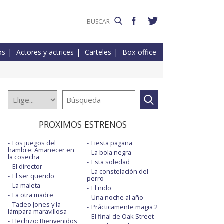
os
Actores y actrices
Carteles
Box-office
PROXIMOS ESTRENOS
Los juegos del
Fiesta pagäna
hambre: Amanecer en
La bola negra
la cosecha
Esta soledad
El director
La constelación del
El ser querido
perro
La maleta
El nido
La otra madre
Una noche al año
Tadeo Jones y la
Prácticamente magia 2
lámpara maravillosa
El final de Oak Street
Hechizo: Bienvenidos