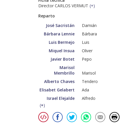
Ficha técnica
Director CARLOS VERMUT
(
+
)
Reparto
José Sacristán
Damián
Bárbara Lennie
Bárbara
Luis Bermejo
Luis
Miquel Insua
Oliver
Javier Botet
Pepo
Marisol
Membrillo
Marisol
Alberto Chaves
Tendero
Elisabet Gelabert
Ada
Israel Elejalde
Alfredo
(
+
)