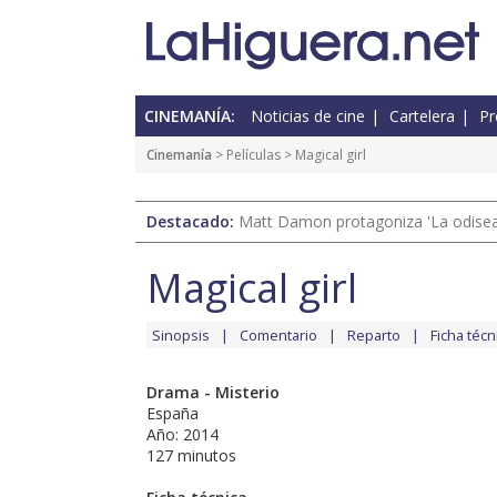
CINEMANÍA:
Noticias de cine
Cartelera
Pr
Cinemanía
> Películas > Magical girl
Destacado:
Matt Damon protagoniza 'La odisea'
Magical girl
Sinopsis
Comentario
Reparto
Ficha técn
Drama - Misterio
España
Año: 2014
127 minutos