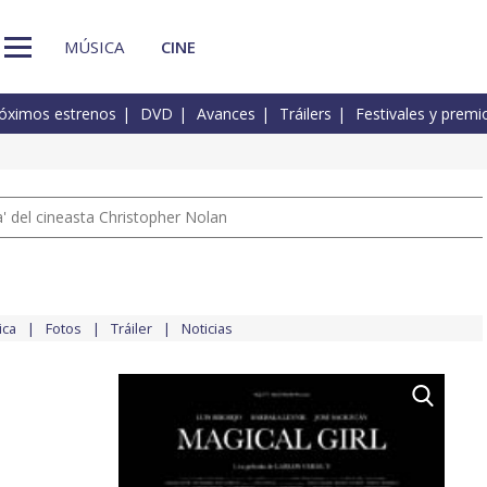
MÚSICA
CINE
óximos estrenos
DVD
Avances
Tráilers
Festivales y premi
 del cineasta Christopher Nolan
ica
Fotos
Tráiler
Noticias