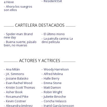
Resident Evil
a Hexe
Ahora los suegros
son ellos
CARTELERA DESTACADOS
Spider-man: Brand
El último mono
new day
La patrulla canina: La
Buena suerte, pásalo
dino película
bien, no mueras
ACTORES Y ACTRICES
Ana Milán
Woody Harrelson
J.K. Simmons
Alfred Molina
Josiane Balasko
Halle Berry
Evan Rachel Wood
Emma Stone
Kristin Scott Thomas
Matt Damon
Asher Book
Robin Wright
Rosamund Pike
Juliette Binoche
Kevin Costner
Concha Velasco
Alexandra Jiménez
Ingrid García Jonsson