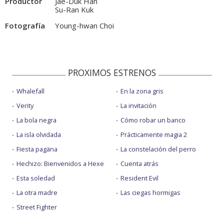
Productor
Jae-Duk Han
Su-Ran Kuk
Fotografía
Young-hwan Choi
PROXIMOS ESTRENOS
Whalefall
En la zona gris
Verity
La invitación
La bola negra
Cómo robar un banco
La isla olvidada
Prácticamente magia 2
Fiesta pagäna
La constelación del perro
Hechizo: Bienvenidos a Hexe
Cuenta atrás
Esta soledad
Resident Evil
La otra madre
Las ciegas hormigas
Street Fighter