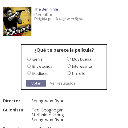
The Berlin file
(Bereullin)
Dirigida por
Seung-wan Ryoo
¿Qué te parece la película?
Genial
Muy buena
Entretenida
Interesante
Mediocre
Un rollo
Votar
Ver resultados
Director
Seung-wan Ryoo
Guionista
Ted Geoghegan
Stefanie Y. Hong
Seung-wan Ryoo