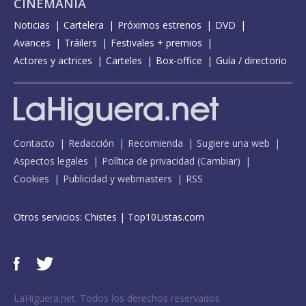
CINEMANÍA
Noticias
Cartelera
Próximos estrenos
DVD
Avances
Tráilers
Festivales + premios
Actores y actrices
Carteles
Box-office
Guía / directorio
Contacto
Redacción
Recomienda
Sugiere una web
Aspectos legales
Política de privacidad
(
Cambiar
)
Cookies
Publicidad y webmasters
RSS
Otros servicios:
Chistes
|
Top10Listas.com
LaHiguera.net. Todos los derechos reservados