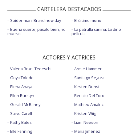
CARTELERA DESTACADOS
Spider-man: Brand new day
El último mono
Buena suerte, pásalo bien, no
La patrulla canina: La dino
mueras
película
ACTORES Y ACTRICES
Valeria Bruni Tedeschi
Armie Hammer
Goya Toledo
Santiago Segura
Elena Anaya
Kirsten Dunst
Ellen Burstyn
Benicio Del Toro
Gerald McRaney
Mathieu Amalric
Steve Carell
Kristen Wiig
Kathy Bates
Liam Neeson
Elle Fanning
María Jiménez