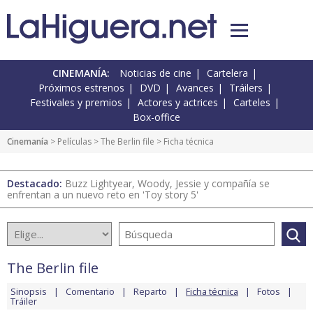
CINEMANÍA:
Noticias de cine
Cartelera
Próximos estrenos
DVD
Avances
Tráilers
Festivales y premios
Actores y actrices
Carteles
Box-office
Cinemanía
> Películas >
The Berlin file
> Ficha técnica
Destacado:
Buzz Lightyear, Woody, Jessie y compañía se
enfrentan a un nuevo reto en 'Toy story 5'
The Berlin file
Sinopsis
Comentario
Reparto
Ficha técnica
Fotos
Tráiler