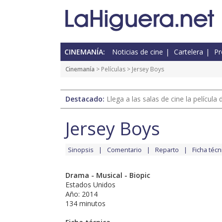
CINEMANÍA:
Noticias de cine
Cartelera
Pr
Cinemanía
> Películas > Jersey Boys
Destacado:
Llega a las salas de cine la películ
Jersey Boys
Sinopsis
Comentario
Reparto
Ficha técn
Drama - Musical - Biopic
Estados Unidos
Año: 2014
134 minutos