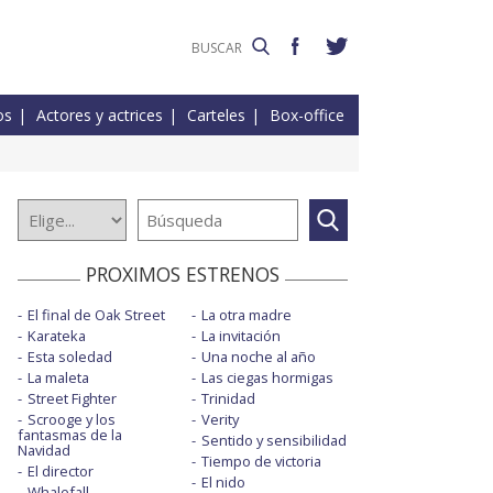
os
Actores y actrices
Carteles
Box-office
PROXIMOS ESTRENOS
El final de Oak Street
La otra madre
Karateka
La invitación
Esta soledad
Una noche al año
La maleta
Las ciegas hormigas
Street Fighter
Trinidad
Scrooge y los
Verity
fantasmas de la
Sentido y sensibilidad
Navidad
Tiempo de victoria
El director
El nido
Whalefall