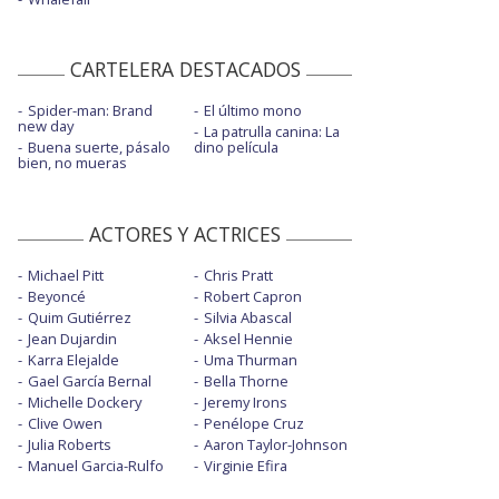
CARTELERA DESTACADOS
Spider-man: Brand
El último mono
new day
La patrulla canina: La
Buena suerte, pásalo
dino película
bien, no mueras
ACTORES Y ACTRICES
Michael Pitt
Chris Pratt
Beyoncé
Robert Capron
Quim Gutiérrez
Silvia Abascal
Jean Dujardin
Aksel Hennie
Karra Elejalde
Uma Thurman
Gael García Bernal
Bella Thorne
Michelle Dockery
Jeremy Irons
Clive Owen
Penélope Cruz
Julia Roberts
Aaron Taylor-Johnson
Manuel Garcia-Rulfo
Virginie Efira