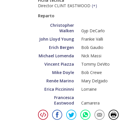
Ficha técnica
Director CLINT EASTWOOD
(
+
)
Reparto
Christopher
Walken
Gyp DeCarlo
John Lloyd Young
Frankie Valli
Erich Bergen
Bob Gaudio
Michael Lomenda
Nick Massi
Vincent Piazza
Tommy DeVito
Mike Doyle
Bob Crewe
Renée Marino
Mary Delgado
Erica Piccininni
Lorraine
Francesca
Eastwood
Camarera