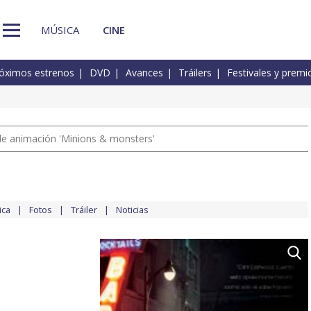
MÚSICA
CINE
óximos estrenos
DVD
Avances
Tráilers
Festivales y premi
a de animación 'Minions & monsters'
ica
Fotos
Tráiler
Noticias