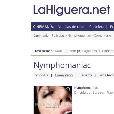
CINEMANÍA:
Noticias de cine
Cartelera
Pr
Cinemanía
> Películas >
Nymphomaniac
> Comentario
Destacado:
Matt Damon protagoniza 'La odisea'
Nymphomaniac
Sinopsis
Comentario
Reparto
Ficha técn
Nymphomaniac
Dirigida por
Lars von Trier