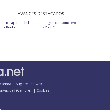
AVANCES DESTACADOS
Ice age: En ebullición
El gato con sombrero
Búnker
Coco 2
mienda
Sugiere una web
 privacidad
(
Cambiar
)
Cookies
S