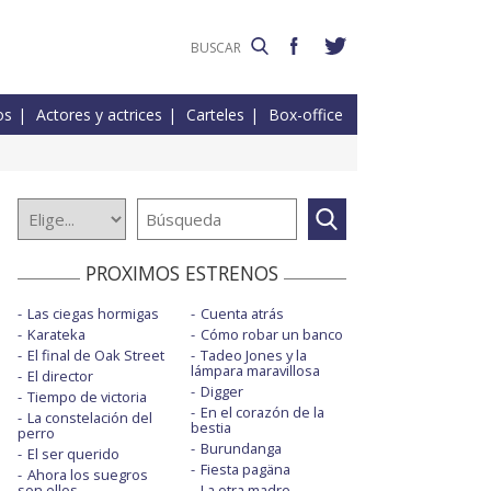
os
Actores y actrices
Carteles
Box-office
PROXIMOS ESTRENOS
Las ciegas hormigas
Cuenta atrás
Karateka
Cómo robar un banco
El final de Oak Street
Tadeo Jones y la
lámpara maravillosa
El director
Digger
Tiempo de victoria
En el corazón de la
La constelación del
bestia
perro
Burundanga
El ser querido
Fiesta pagäna
Ahora los suegros
son ellos
La otra madre