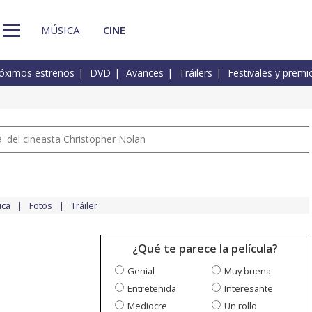
MÚSICA
CINE
óximos estrenos
DVD
Avances
Tráilers
Festivales y premi
 del cineasta Christopher Nolan
ica
Fotos
Tráiler
¿Qué te parece la película?
Genial
Muy buena
Entretenida
Interesante
Mediocre
Un rollo