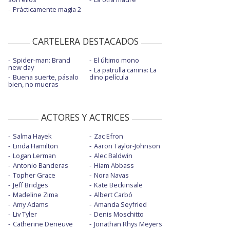
Prácticamente magia 2
CARTELERA DESTACADOS
Spider-man: Brand
El último mono
new day
La patrulla canina: La
Buena suerte, pásalo
dino película
bien, no mueras
ACTORES Y ACTRICES
Salma Hayek
Zac Efron
Linda Hamilton
Aaron Taylor-Johnson
Logan Lerman
Alec Baldwin
Antonio Banderas
Hiam Abbass
Topher Grace
Nora Navas
Jeff Bridges
Kate Beckinsale
Madeline Zima
Albert Carbó
Amy Adams
Amanda Seyfried
Liv Tyler
Denis Moschitto
Catherine Deneuve
Jonathan Rhys Meyers