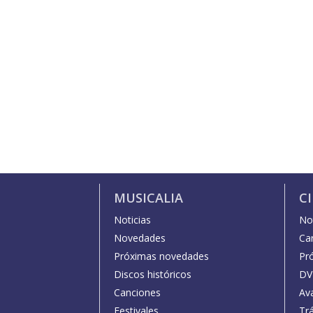
MUSICALIA
C
Noticias
Not
Novedades
Car
Próximas novedades
Pr
Discos históricos
DV
Canciones
Av
Festivales
Trá