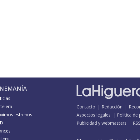
INEMANÍA
icias
telera
Contacto
Redacción
Reco
óximos estrenos
Aspectos legales
Política de
D
Publicidad y webmasters
RS
ances
ilers