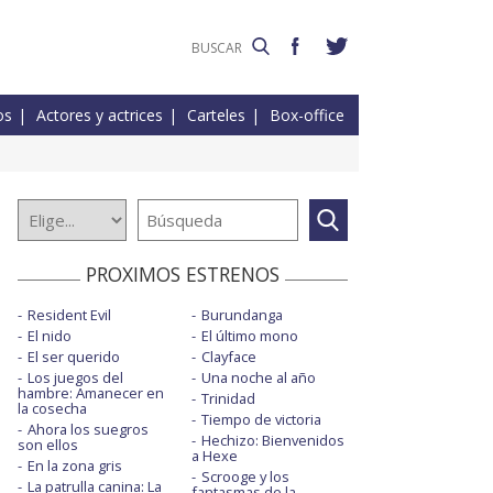
os
Actores y actrices
Carteles
Box-office
PROXIMOS ESTRENOS
Resident Evil
Burundanga
El nido
El último mono
El ser querido
Clayface
Los juegos del
Una noche al año
hambre: Amanecer en
Trinidad
la cosecha
Tiempo de victoria
Ahora los suegros
Hechizo: Bienvenidos
son ellos
a Hexe
En la zona gris
Scrooge y los
La patrulla canina: La
fantasmas de la