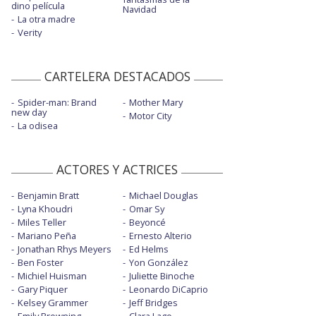
dino película
Navidad
La otra madre
Verity
CARTELERA DESTACADOS
Spider-man: Brand
Mother Mary
new day
Motor City
La odisea
ACTORES Y ACTRICES
Benjamin Bratt
Michael Douglas
Lyna Khoudri
Omar Sy
Miles Teller
Beyoncé
Mariano Peña
Ernesto Alterio
Jonathan Rhys Meyers
Ed Helms
Ben Foster
Yon González
Michiel Huisman
Juliette Binoche
Gary Piquer
Leonardo DiCaprio
Kelsey Grammer
Jeff Bridges