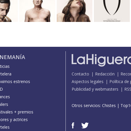
INEMANÍA
icias
telera
Contacto
Redacción
Reco
óximos estrenos
Aspectos legales
Política de
D
Publicidad y webmasters
RS
ances
ilers
Otros servicios:
Chistes
|
Top1
stivales + premios
ores y actrices
teles