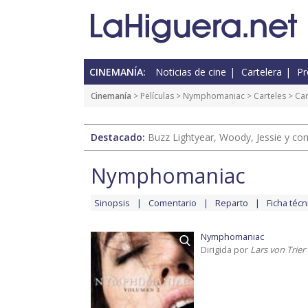
CINEMANÍA:
Noticias de cine
Cartelera
Pr
Cinemanía
> Películas >
Nymphomaniac
>
Carteles
> Car
Destacado:
Buzz Lightyear, Woody, Jessie y com
Nymphomaniac
Sinopsis
Comentario
Reparto
Ficha técn
Nymphomaniac
Dirigida por
Lars von Trier