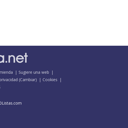
mienda
Sugiere una web
 privacidad
(
Cambiar
)
Cookies
S
0Listas.com