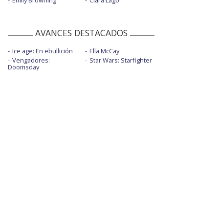
Emily Browning
Clara Lago
AVANCES DESTACADOS
Ice age: En ebullición
Ella McCay
Vengadores:
Star Wars: Starfighter
Doomsday