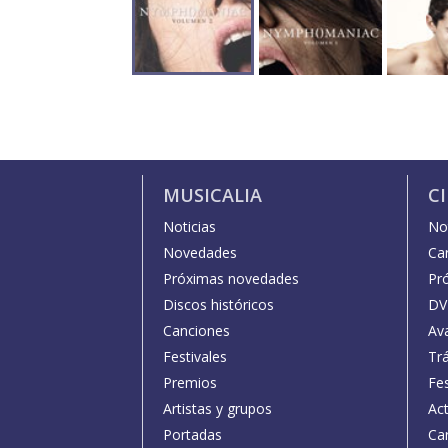
MUSICALIA
C
Noticias
Not
Novedades
Car
Próximas novedades
Pr
Discos históricos
DV
Canciones
Av
Festivales
Trá
Premios
Fe
Artistas y grupos
Act
Portadas
Car