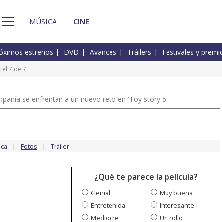
MÚSICA
CINE
óximos estrenos
DVD
Avances
Tráilers
Festivales y premi
tel 7 de 7
pañía se enfrentan a un nuevo reto en 'Toy story 5'
ica
Fotos
Tráiler
¿Qué te parece la película?
Genial
Muy buena
Entretenida
Interesante
Mediocre
Un rollo