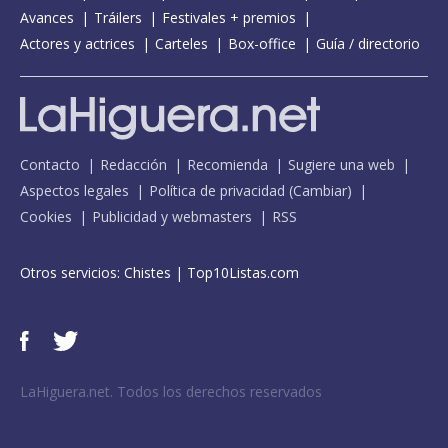
Avances
Tráilers
Festivales + premios
Actores y actrices
Carteles
Box-office
Guía / directorio
Contacto
Redacción
Recomienda
Sugiere una web
Aspectos legales
Política de privacidad
(
Cambiar
)
Cookies
Publicidad y webmasters
RSS
Otros servicios:
Chistes
|
Top10Listas.com
LaHiguera.net. Todos los derechos reservados