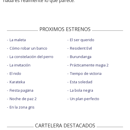
nada es realmente lo que parece.
PROXIMOS ESTRENOS
La maleta
El ser querido
Cómo robar un banco
Resident Evil
La constelación del perro
Burundanga
La invitación
Prácticamente magia 2
El nido
Tiempo de victoria
Karateka
Esta soledad
Fiesta pagäna
La bola negra
Noche de paz 2
Un plan perfecto
En la zona gris
CARTELERA DESTACADOS