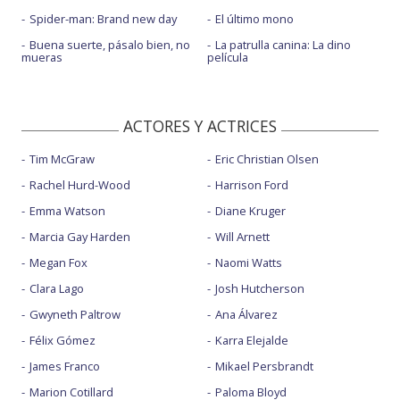
Spider-man: Brand new day
El último mono
Buena suerte, pásalo bien, no
La patrulla canina: La dino
mueras
película
ACTORES Y ACTRICES
Tim McGraw
Eric Christian Olsen
Rachel Hurd-Wood
Harrison Ford
Emma Watson
Diane Kruger
Marcia Gay Harden
Will Arnett
Megan Fox
Naomi Watts
Clara Lago
Josh Hutcherson
Gwyneth Paltrow
Ana Álvarez
Félix Gómez
Karra Elejalde
James Franco
Mikael Persbrandt
Marion Cotillard
Paloma Bloyd