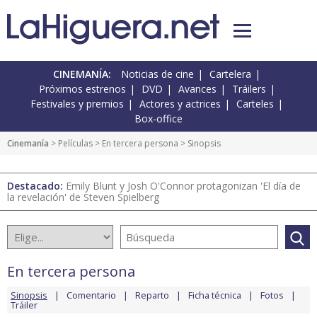
CINEMANÍA:
Noticias de cine
Cartelera
Próximos estrenos
DVD
Avances
Tráilers
Festivales y premios
Actores y actrices
Carteles
Box-office
Cinemanía
> Películas >
En tercera persona
> Sinopsis
Destacado:
Emily Blunt y Josh O'Connor protagonizan 'El día de
la revelación' de Steven Spielberg
En tercera persona
Sinopsis
Comentario
Reparto
Ficha técnica
Fotos
Tráiler