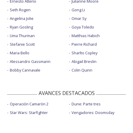
Ernesto Alterio
Julianne Moore
Seth Rogen
Gong Li
Angelina Jolie
Omar Sy
Ryan Gosling
Goya Toledo
Uma Thurman
Matthias Habich
Stefanie Scott
Pierre Richard
Maria Bello
Sharlto Copley
Alessandro Gassmann
Abigail Breslin
Bobby Cannavale
Colin Quinn
AVANCES DESTACADOS
Operación Camarón 2
Dune: Parte tres
Star Wars: Starfighter
Vengadores: Doomsday