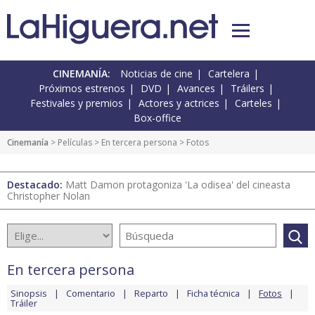
CINEMANÍA:
Noticias de cine
Cartelera
Próximos estrenos
DVD
Avances
Tráilers
Festivales y premios
Actores y actrices
Carteles
Box-office
Cinemanía
> Películas >
En tercera persona
> Fotos
Destacado:
Matt Damon protagoniza 'La odisea' del cineasta
Christopher Nolan
En tercera persona
Sinopsis
Comentario
Reparto
Ficha técnica
Fotos
Tráiler