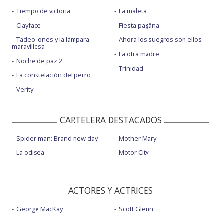
Tiempo de victoria
La maleta
Clayface
Fiesta pagäna
Tadeo Jones y la lámpara
Ahora los suegros son ellos
maravillosa
La otra madre
Noche de paz 2
Trinidad
La constelación del perro
Verity
CARTELERA DESTACADOS
Spider-man: Brand new day
Mother Mary
La odisea
Motor City
ACTORES Y ACTRICES
George MacKay
Scott Glenn