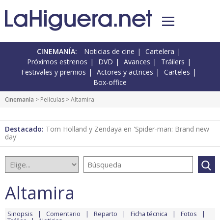
CINEMANÍA:
Noticias de cine
Cartelera
Próximos estrenos
DVD
Avances
Tráilers
Festivales y premios
Actores y actrices
Carteles
Box-office
Cinemanía
> Películas > Altamira
Destacado:
Tom Holland y Zendaya en 'Spider-man: Brand new
day'
Altamira
Sinopsis
Comentario
Reparto
Ficha técnica
Fotos