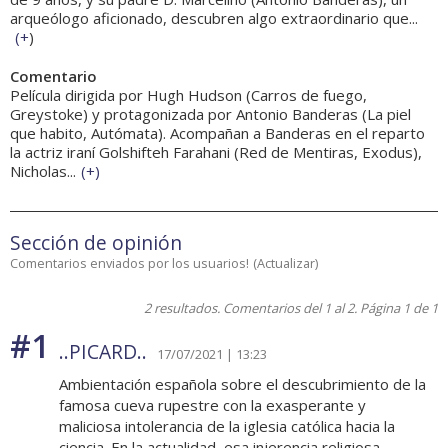
arqueólogo aficionado, descubren algo extraordinario que...
(
+
)
Comentario
Película dirigida por Hugh Hudson (Carros de fuego,
Greystoke) y protagonizada por Antonio Banderas (La piel
que habito, Autómata). Acompañan a Banderas en el reparto
la actriz iraní Golshifteh Farahani (Red de Mentiras, Exodus),
Nicholas...
(
+
)
Sección de opinión
Comentarios enviados por los usuarios!
(
Actualizar
)
2 resultados. Comentarios del 1 al 2. Página 1 de 1
#1
..PICARD..
17/07/2021 | 13:23
Ambientación española sobre el descubrimiento de la
famosa cueva rupestre con la exasperante y
maliciosa intolerancia de la iglesia católica hacia la
ciencia. En la actualidad, esa injerencia religiosa