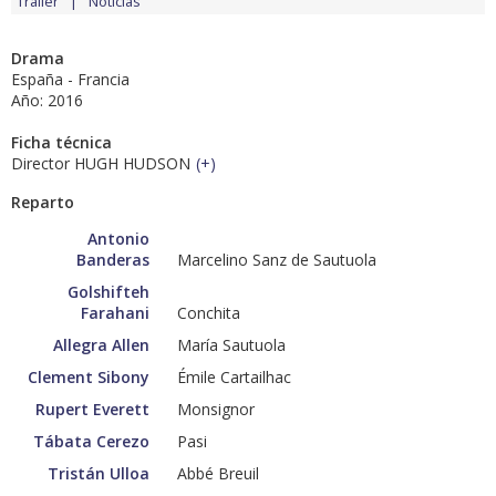
Tráiler
Noticias
Drama
España - Francia
Año: 2016
Ficha técnica
Director HUGH HUDSON
(
+
)
Reparto
Antonio
Banderas
Marcelino Sanz de Sautuola
Golshifteh
Farahani
Conchita
Allegra Allen
María Sautuola
Clement Sibony
Émile Cartailhac
Rupert Everett
Monsignor
Tábata Cerezo
Pasi
Tristán Ulloa
Abbé Breuil