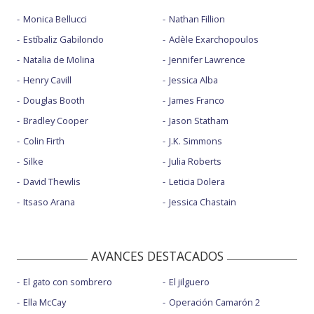
Monica Bellucci
Nathan Fillion
Estíbaliz Gabilondo
Adèle Exarchopoulos
Natalia de Molina
Jennifer Lawrence
Henry Cavill
Jessica Alba
Douglas Booth
James Franco
Bradley Cooper
Jason Statham
Colin Firth
J.K. Simmons
Silke
Julia Roberts
David Thewlis
Leticia Dolera
Itsaso Arana
Jessica Chastain
AVANCES DESTACADOS
El gato con sombrero
El jilguero
Ella McCay
Operación Camarón 2