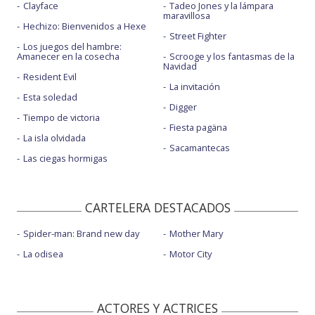
Clayface
Tadeo Jones y la lámpara
maravillosa
Hechizo: Bienvenidos a Hexe
Street Fighter
Los juegos del hambre:
Amanecer en la cosecha
Scrooge y los fantasmas de la
Navidad
Resident Evil
La invitación
Esta soledad
Digger
Tiempo de victoria
Fiesta pagäna
La isla olvidada
Sacamantecas
Las ciegas hormigas
CARTELERA DESTACADOS
Spider-man: Brand new day
Mother Mary
La odisea
Motor City
ACTORES Y ACTRICES