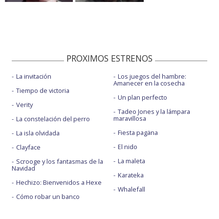
PROXIMOS ESTRENOS
La invitación
Los juegos del hambre:
Amanecer en la cosecha
Tiempo de victoria
Un plan perfecto
Verity
Tadeo Jones y la lámpara
maravillosa
La constelación del perro
Fiesta pagäna
La isla olvidada
El nido
Clayface
La maleta
Scrooge y los fantasmas de la
Navidad
Karateka
Hechizo: Bienvenidos a Hexe
Whalefall
Cómo robar un banco