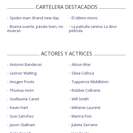
CARTELERA DESTACADOS
Spider-man: Brand new day
El último mono
Buena suerte, pásalo bien, no
La patrulla canina: La dino
mueras
película
ACTORES Y ACTRICES
Antonio Banderas
Alison Brie
Leonor Watling
Silvia Colloca
Imogen Poots
Tuppence Middleton
Thomas Horn
Robbie Coltrane
Guillaume Canet
Will Smith
Kevin Hart
Mélanie Laurent
Susi Sánchez
Marina Foïs
Jason Statham
Julieta Serrano