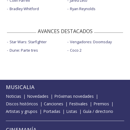
Colin Farrell
Jared Leto
Bradley Whitford
Ryan Reynolds
AVANCES DESTACADOS
Star Wars: Starfighter
Vengadores: Doomsday
Dune: Parte tres
Coco 2
MUSICALIA
Noticias
Novedades
Próximas novedades
Discos históricos
Canciones
Festivales
Premios
Artistas y grupos
Portadas
Listas
Guía / directorio
CINEMANÍA