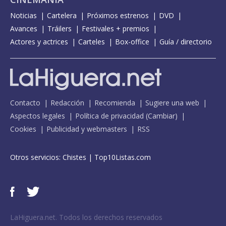
Noticias
Cartelera
Próximos estrenos
DVD
Avances
Tráilers
Festivales + premios
Actores y actrices
Carteles
Box-office
Guía / directorio
Contacto
Redacción
Recomienda
Sugiere una web
Aspectos legales
Política de privacidad
(
Cambiar
)
Cookies
Publicidad y webmasters
RSS
Otros servicios:
Chistes
|
Top10Listas.com
LaHiguera.net. Todos los derechos reservados