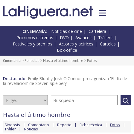
CINEMANÍA:
Noticias de cine
Cartelera
Próximos estrenos
DVD
Avances
Tráilers
Festivales y premios
Actores y actrices
Carteles
Box-office
Cinemanía
> Películas >
Hasta el último hombre
> Fotos
Destacado:
Emily Blunt y Josh O'Connor protagonizan 'El día de
la revelación' de Steven Spielberg
Hasta el último hombre
Sinopsis
Comentario
Reparto
Ficha técnica
Fotos
Tráiler
Noticias