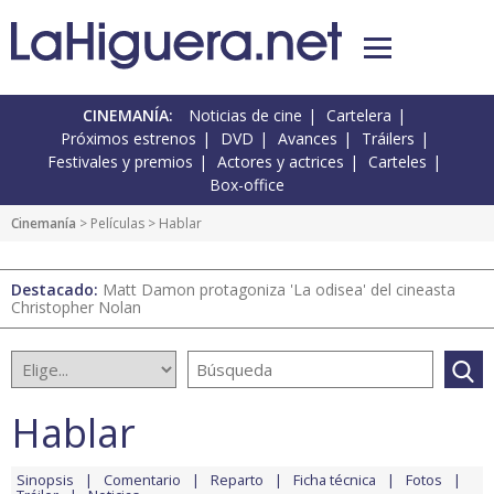
CINEMANÍA:
Noticias de cine
Cartelera
Próximos estrenos
DVD
Avances
Tráilers
Festivales y premios
Actores y actrices
Carteles
Box-office
Cinemanía
> Películas > Hablar
Destacado:
Matt Damon protagoniza 'La odisea' del cineasta
Christopher Nolan
Hablar
Sinopsis
Comentario
Reparto
Ficha técnica
Fotos