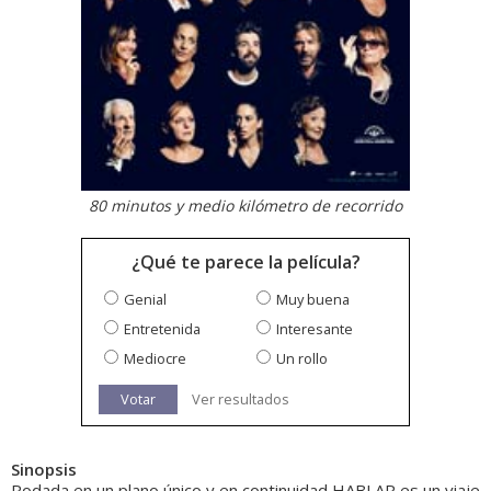
80 minutos y medio kilómetro de recorrido
¿Qué te parece la película?
Genial
Muy buena
Entretenida
Interesante
Mediocre
Un rollo
Votar
Ver resultados
Sinopsis
Rodada en un plano único y en continuidad HABLAR es un viaje