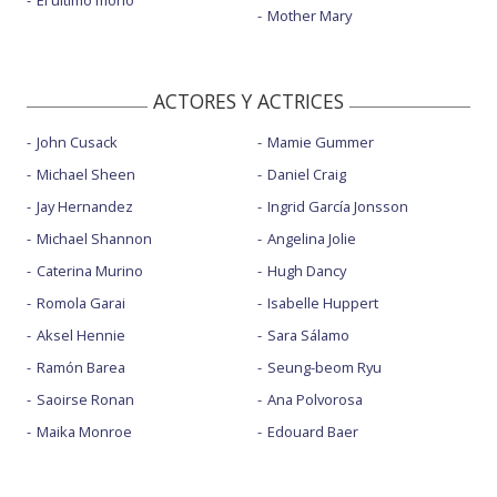
Mother Mary
ACTORES Y ACTRICES
John Cusack
Mamie Gummer
Michael Sheen
Daniel Craig
Jay Hernandez
Ingrid García Jonsson
Michael Shannon
Angelina Jolie
Caterina Murino
Hugh Dancy
Romola Garai
Isabelle Huppert
Aksel Hennie
Sara Sálamo
Ramón Barea
Seung-beom Ryu
Saoirse Ronan
Ana Polvorosa
Maika Monroe
Edouard Baer