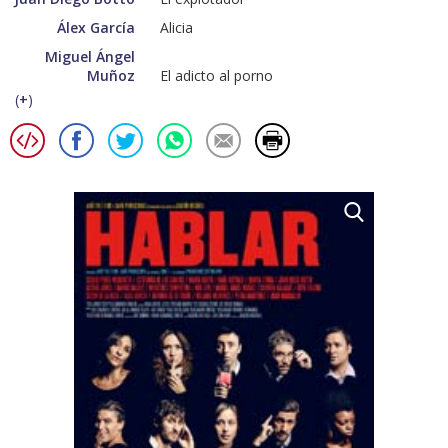
Álex García
Alicia
Miguel Ángel
Muñoz
El adicto al porno
(
+
)