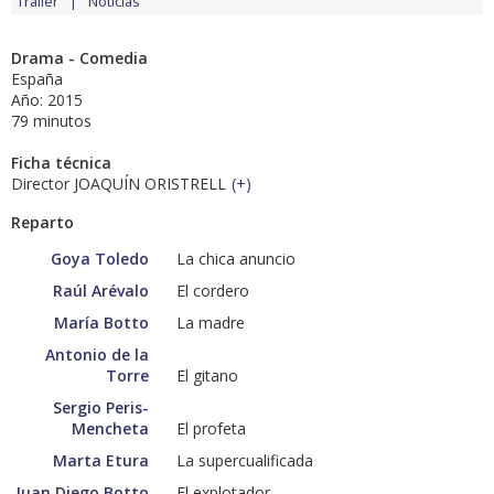
Tráiler
Noticias
Drama - Comedia
España
Año: 2015
79 minutos
Ficha técnica
Director JOAQUÍN ORISTRELL
(
+
)
Reparto
Goya Toledo
La chica anuncio
Raúl Arévalo
El cordero
María Botto
La madre
Antonio de la
Torre
El gitano
Sergio Peris-
Mencheta
El profeta
Marta Etura
La supercualificada
Juan Diego Botto
El explotador