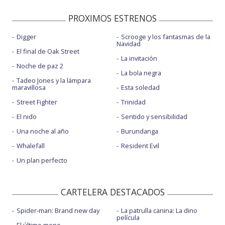
PROXIMOS ESTRENOS
Digger
Scrooge y los fantasmas de la
Navidad
El final de Oak Street
La invitación
Noche de paz 2
La bola negra
Tadeo Jones y la lámpara
maravillosa
Esta soledad
Street Fighter
Trinidad
El nido
Sentido y sensibilidad
Una noche al año
Burundanga
Whalefall
Resident Evil
Un plan perfecto
CARTELERA DESTACADOS
Spider-man: Brand new day
La patrulla canina: La dino
película
El último mono