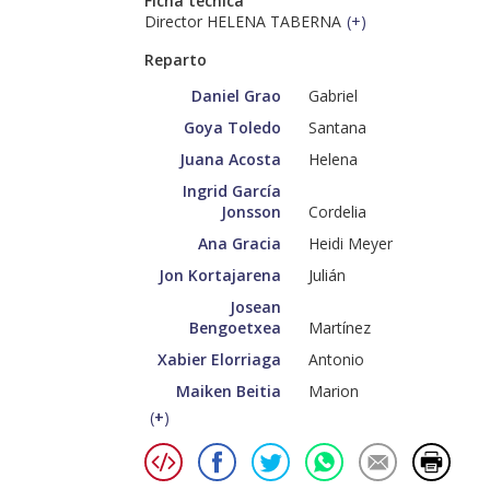
Ficha técnica
Director HELENA TABERNA
(
+
)
Reparto
Daniel Grao
Gabriel
Goya Toledo
Santana
Juana Acosta
Helena
Ingrid García
Jonsson
Cordelia
Ana Gracia
Heidi Meyer
Jon Kortajarena
Julián
Josean
Bengoetxea
Martínez
Xabier Elorriaga
Antonio
Maiken Beitia
Marion
(
+
)