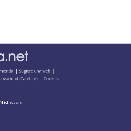
mienda
Sugiere una web
 privacidad
(
Cambiar
)
Cookies
S
0Listas.com