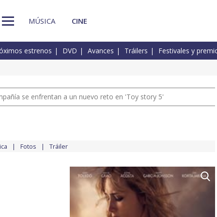
MÚSICA
CINE
óximos estrenos
DVD
Avances
Tráilers
Festivales y premi
pañía se enfrentan a un nuevo reto en 'Toy story 5'
ica
Fotos
Tráiler