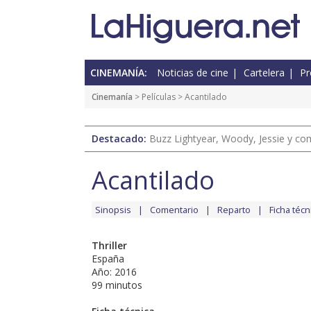
CINEMANÍA:
Noticias de cine
Cartelera
Pr
Cinemanía
> Películas > Acantilado
Destacado:
Buzz Lightyear, Woody, Jessie y com
Acantilado
Sinopsis
Comentario
Reparto
Ficha técn
Thriller
España
Año: 2016
99 minutos