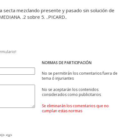
a secta mezclando presente y pasado sin solución de
 .MEDIANA. .2 sobre 5. ..PICARD..
ormulario!
NORMAS DE PARTICIPACIÓN
No se permitirán los comentarios fuera de
tema ó injuriantes
No se aceptarán los contenidos
considerados como publicitarios
Se eliminarán los comentarios que no
cumplan estas normas
<i> <u>