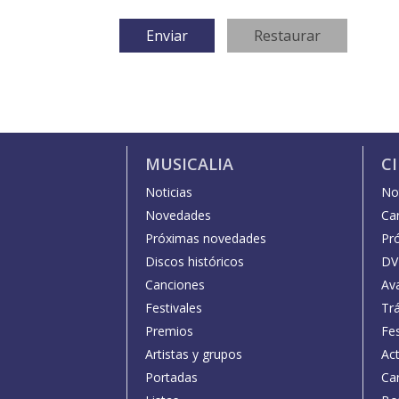
MUSICALIA
C
Noticias
Not
Novedades
Car
Próximas novedades
Pr
Discos históricos
DV
Canciones
Av
Festivales
Trá
Premios
Fe
Artistas y grupos
Act
Portadas
Car