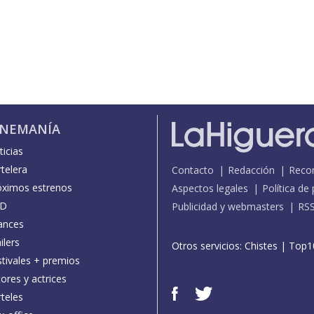
INEMANÍA
icias
telera
Contacto
Redacción
Reco
óximos estrenos
Aspectos legales
Política de
D
Publicidad y webmasters
RS
ances
ilers
Otros servicios:
Chistes
|
Top1
stivales + premios
ores y actrices
teles