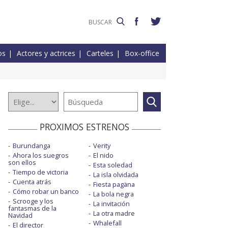
os
Actores y actrices
Carteles
Box-office
PROXIMOS ESTRENOS
Burundanga
Verity
Ahora los suegros
El nido
son ellos
Esta soledad
Tiempo de victoria
La isla olvidada
Cuenta atrás
Fiesta pagäna
Cómo robar un banco
La bola negra
Scrooge y los
La invitación
fantasmas de la
La otra madre
Navidad
Whalefall
El director