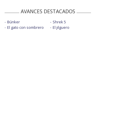
AVANCES DESTACADOS
Búnker
Shrek 5
El gato con sombrero
El jilguero