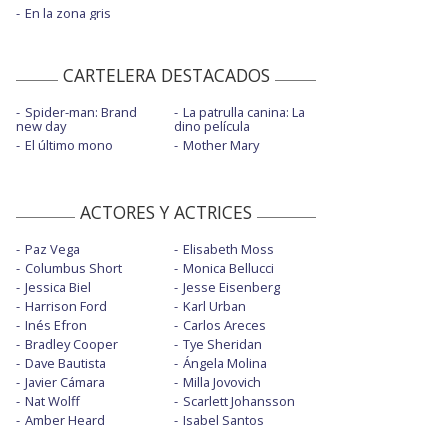
En la zona gris
CARTELERA DESTACADOS
Spider-man: Brand
La patrulla canina: La
new day
dino película
El último mono
Mother Mary
ACTORES Y ACTRICES
Paz Vega
Elisabeth Moss
Columbus Short
Monica Bellucci
Jessica Biel
Jesse Eisenberg
Harrison Ford
Karl Urban
Inés Efron
Carlos Areces
Bradley Cooper
Tye Sheridan
Dave Bautista
Ángela Molina
Javier Cámara
Milla Jovovich
Nat Wolff
Scarlett Johansson
Amber Heard
Isabel Santos