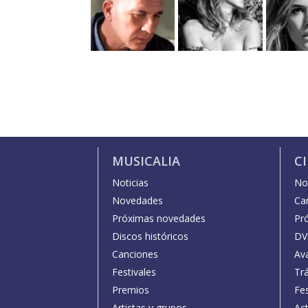
MUSICALIA
C
Noticias
Not
Novedades
Car
Próximas novedades
Pr
Discos históricos
DV
Canciones
Av
Festivales
Trá
Premios
Fe
Artistas y grupos
Act