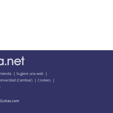
mienda
Sugiere una web
 privacidad
(
Cambiar
)
Cookies
S
0Listas.com