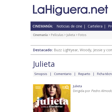
CINEMANÍA:
Noticias de cine
Cartelera
Pr
Cinemanía
> Películas >
Julieta
> Fotos
Destacado:
Buzz Lightyear, Woody, Jessie y com
Julieta
Sinopsis
Comentario
Reparto
Ficha técn
Julieta
Dirigida por
Pedro Almodó