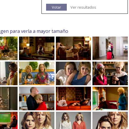
Votar
Ver resultados
agen para verla a mayor tamaño