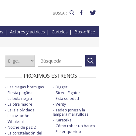
os
Actores y actrices
Carteles
Box-office
PROXIMOS ESTRENOS
Las ciegas hormigas
Digger
Fiesta pagäna
Street Fighter
La bola negra
Esta soledad
La otra madre
Verity
La isla olvidada
Tadeo Jones y la
lámpara maravillosa
La invitación
Karateka
Whalefall
Cómo robar un banco
Noche de paz 2
El ser querido
La constelación del