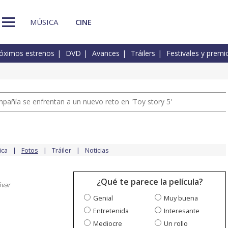
MÚSICA
CINE
óximos estrenos
DVD
Avances
Tráilers
Festivales y premi
pañía se enfrentan a un nuevo reto en 'Toy story 5'
ica
Fotos
Tráiler
Noticias
¿Qué te parece la película?
var
Genial
Muy buena
Entretenida
Interesante
Mediocre
Un rollo