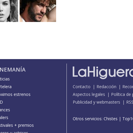
INEMANÍA
icias
telera
Contacto
Redacción
Reco
óximos estrenos
Aspectos legales
Política de
D
Publicidad y webmasters
RS
ances
ilers
Otros servicios:
Chistes
|
Top1
stivales + premios
ores y actrices