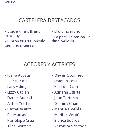
perro
CARTELERA DESTACADOS
Spider-man: Brand
El último mono
new day
La patrulla canina: La
Buena suerte, pásalo
dino película
bien, no mueras
ACTORES Y ACTRICES
Juana Acosta
Olivier Gourmet
Goran Kostic
Javier Pereira
Lars Eidinger
Ricardo Darín
Lizzy Caplan
Adriana Ugarte
Daniel Auteuil
John Turturro
Anton Yelchin
Gemma Chan
Rachel Weisz
Manuela Vellés
Bill Murray
Maribel Verdú
Penélope Cruz
Blanca Suárez
Tilda Swinton
Verónica Sánchez