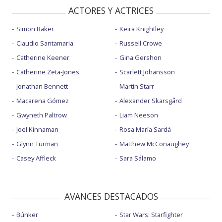
ACTORES Y ACTRICES
Simon Baker
Keira Knightley
Claudio Santamaria
Russell Crowe
Catherine Keener
Gina Gershon
Catherine Zeta-Jones
Scarlett Johansson
Jonathan Bennett
Martin Starr
Macarena Gómez
Alexander Skarsgård
Gwyneth Paltrow
Liam Neeson
Joel Kinnaman
Rosa María Sardà
Glynn Turman
Matthew McConaughey
Casey Affleck
Sara Sálamo
AVANCES DESTACADOS
Búnker
Star Wars: Starfighter