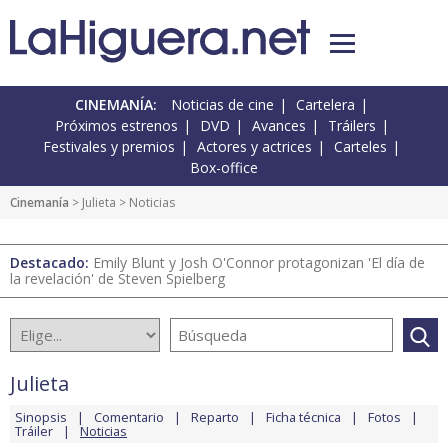
CINEMANÍA:
Noticias de cine
Cartelera
Próximos estrenos
DVD
Avances
Tráilers
Festivales y premios
Actores y actrices
Carteles
Box-office
Cinemanía
>
Julieta
> Noticias
Destacado:
Emily Blunt y Josh O'Connor protagonizan 'El día de
la revelación' de Steven Spielberg
Julieta
Sinopsis
Comentario
Reparto
Ficha técnica
Fotos
Tráiler
Noticias