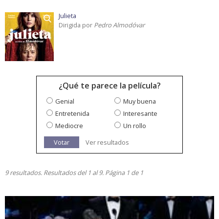
Julieta
Dirigida por
Pedro Almodóvar
¿Qué te parece la película?
Genial
Muy buena
Entretenida
Interesante
Mediocre
Un rollo
Votar
Ver resultados
9 resultados. Resultados del 1 al 9. Página 1 de 1