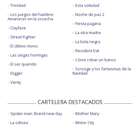
Trinidad
Esta soledad
Los juegos del hambre:
Noche de paz 2
Amanecer en la cosecha
Fiesta pagäna
Clayface
La otra madre
Street Fighter
La bola negra
El último mono
Resident Evil
Las ciegas hormigas
Cómo robar un banco
El ser querido
Scrooge y los fantasmas de la
Digger
Navidad
Verity
CARTELERA DESTACADOS
Spider-man: Brand new day
Mother Mary
La odisea
Motor City