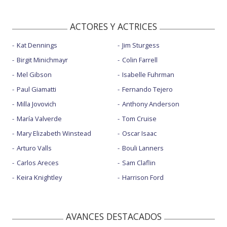
ACTORES Y ACTRICES
Kat Dennings
Jim Sturgess
Birgit Minichmayr
Colin Farrell
Mel Gibson
Isabelle Fuhrman
Paul Giamatti
Fernando Tejero
Milla Jovovich
Anthony Anderson
María Valverde
Tom Cruise
Mary Elizabeth Winstead
Oscar Isaac
Arturo Valls
Bouli Lanners
Carlos Areces
Sam Claflin
Keira Knightley
Harrison Ford
AVANCES DESTACADOS