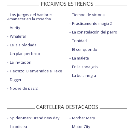
PROXIMOS ESTRENOS
Los juegos del hambre:
Tiempo de victoria
Amanecer en la cosecha
Prácticamente magia 2
Verity
La constelación del perro
Whalefall
Trinidad
La isla olvidada
El ser querido
Un plan perfecto
La maleta
La invitación
En la zona gris
Hechizo: Bienvenidos a Hexe
La bola negra
Digger
Noche de paz 2
CARTELERA DESTACADOS
Spider-man: Brand new day
Mother Mary
La odisea
Motor City