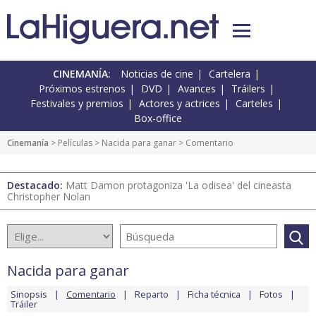
CINEMANÍA:
Noticias de cine
Cartelera
Próximos estrenos
DVD
Avances
Tráilers
Festivales y premios
Actores y actrices
Carteles
Box-office
Cinemanía
> Películas >
Nacida para ganar
> Comentario
Destacado:
Matt Damon protagoniza 'La odisea' del cineasta
Christopher Nolan
Nacida para ganar
Sinopsis
Comentario
Reparto
Ficha técnica
Fotos
Tráiler