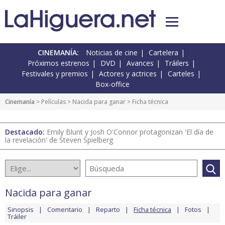
CINEMANÍA:
Noticias de cine
Cartelera
Próximos estrenos
DVD
Avances
Tráilers
Festivales y premios
Actores y actrices
Carteles
Box-office
Cinemanía
> Películas >
Nacida para ganar
> Ficha técnica
Destacado:
Emily Blunt y Josh O'Connor protagonizan 'El día de
la revelación' de Steven Spielberg
Nacida para ganar
Sinopsis
Comentario
Reparto
Ficha técnica
Fotos
Tráiler