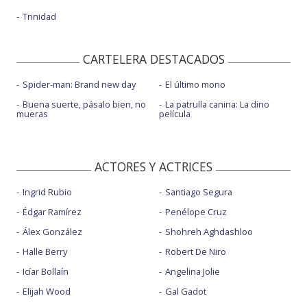
Trinidad
CARTELERA DESTACADOS
Spider-man: Brand new day
El último mono
Buena suerte, pásalo bien, no
La patrulla canina: La dino
mueras
película
ACTORES Y ACTRICES
Ingrid Rubio
Santiago Segura
Édgar Ramírez
Penélope Cruz
Álex González
Shohreh Aghdashloo
Halle Berry
Robert De Niro
Icíar Bollaín
Angelina Jolie
Elijah Wood
Gal Gadot