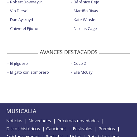
Robert Downey Jr.
Bérénice Bejo
Vin Diesel
Martiño Rivas
Dan Aykroyd
Kate Winslet
Chiwetel Ejiofor
Nicolas Cage
AVANCES DESTACADOS
El jilguero
Coco 2
El gato con sombrero
Ella McCay
MUSICALIA
Noticias
Novedades
Próximas novedades
Discos históricos
Canciones
Festivales
Premios
Artistas y grupos
Portadas
Listas
Guía / directorio