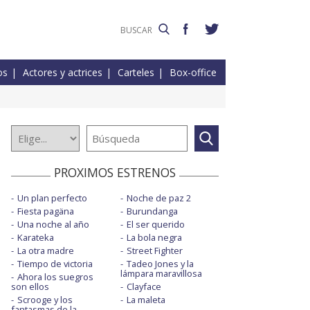
os
Actores y actrices
Carteles
Box-office
PROXIMOS ESTRENOS
Un plan perfecto
Noche de paz 2
Fiesta pagäna
Burundanga
Una noche al año
El ser querido
Karateka
La bola negra
La otra madre
Street Fighter
Tiempo de victoria
Tadeo Jones y la
lámpara maravillosa
Ahora los suegros
son ellos
Clayface
Scrooge y los
La maleta
fantasmas de la