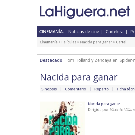
CINEMANÍA:
Noticias de cine
Cartelera
Pr
Cinemanía
> Películas >
Nacida para ganar
> Cartel
Destacado:
Tom Holland y Zendaya en 'Spider-
Nacida para ganar
Sinopsis
Comentario
Reparto
Ficha técn
Nacida para ganar
Dirigida por
Vicente Villan