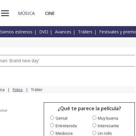
MÚSICA
CINE
óximos estrenos
DVD
Avances
Tráilers
Festivales y premi
man: Brand new day'
ica
Fotos
Tráiler
¿Qué te parece la película?
ueva
Genial
Muy buena
Entretenida
Interesante
Mediocre
Un rollo