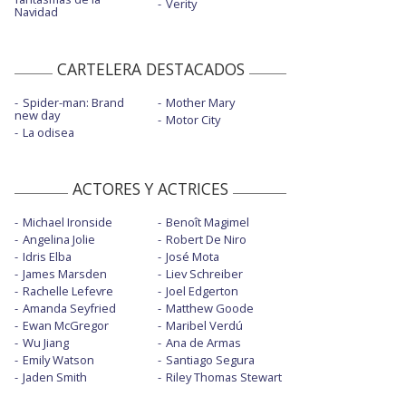
Verity
Navidad
CARTELERA DESTACADOS
Spider-man: Brand
Mother Mary
new day
Motor City
La odisea
ACTORES Y ACTRICES
Michael Ironside
Benoît Magimel
Angelina Jolie
Robert De Niro
Idris Elba
José Mota
James Marsden
Liev Schreiber
Rachelle Lefevre
Joel Edgerton
Amanda Seyfried
Matthew Goode
Ewan McGregor
Maribel Verdú
Wu Jiang
Ana de Armas
Emily Watson
Santiago Segura
Jaden Smith
Riley Thomas Stewart