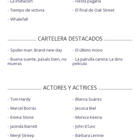
La invitación
Fiesta pagäna
Tiempo de victoria
El final de Oak Street
Whalefall
CARTELERA DESTACADOS
Spider-man: Brand new day
El último mono
Buena suerte, pásalo bien, no
La patrulla canina: La dino
mueras
película
ACTORES Y ACTRICES
Tom Hardy
Blanca Suárez
Marcel Borràs
Jessica Biel
Emma Stone
Monica Keena
Jacinda Barrett
John D'Leo
Meryl Streep
Bárbara Lennie