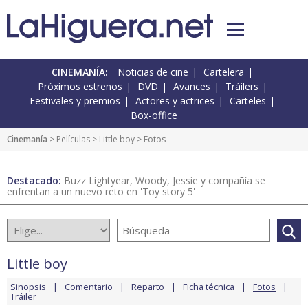
CINEMANÍA:
Noticias de cine
Cartelera
Próximos estrenos
DVD
Avances
Tráilers
Festivales y premios
Actores y actrices
Carteles
Box-office
Cinemanía
> Películas >
Little boy
> Fotos
Destacado:
Buzz Lightyear, Woody, Jessie y compañía se
enfrentan a un nuevo reto en 'Toy story 5'
Little boy
Sinopsis
Comentario
Reparto
Ficha técnica
Fotos
Tráiler