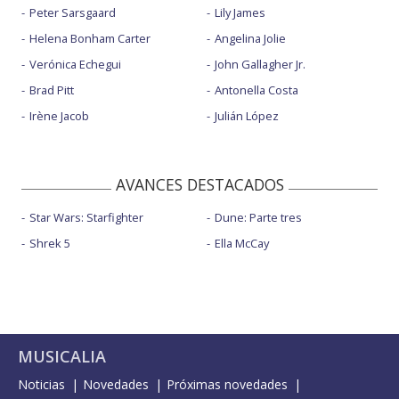
Peter Sarsgaard
Lily James
Helena Bonham Carter
Angelina Jolie
Verónica Echegui
John Gallagher Jr.
Brad Pitt
Antonella Costa
Irène Jacob
Julián López
AVANCES DESTACADOS
Star Wars: Starfighter
Dune: Parte tres
Shrek 5
Ella McCay
MUSICALIA
Noticias
Novedades
Próximas novedades