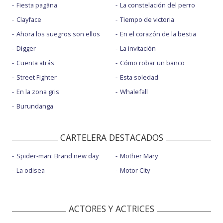
Fiesta pagäna
La constelación del perro
Clayface
Tiempo de victoria
Ahora los suegros son ellos
En el corazón de la bestia
Digger
La invitación
Cuenta atrás
Cómo robar un banco
Street Fighter
Esta soledad
En la zona gris
Whalefall
Burundanga
CARTELERA DESTACADOS
Spider-man: Brand new day
Mother Mary
La odisea
Motor City
ACTORES Y ACTRICES