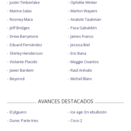
Justin Timberlake
Ophélie Winter
Marina Salas
Marlon Wayans
Rooney Mara
Anatole Taubman
Jeff Bridges
Paca Gabaldón
Drew Barrymore
James Franco
Eduard Fernández
Jessica Biel
Shirley Henderson
Eric Bana
Violante Placido
Maggie Civantos
Javier Bardem
Raúl Arévalo
Beyoncé
Michel Blanc
AVANCES DESTACADOS
El jilguero
Ice age: En ebullición
Dune: Parte tres
Coco 2