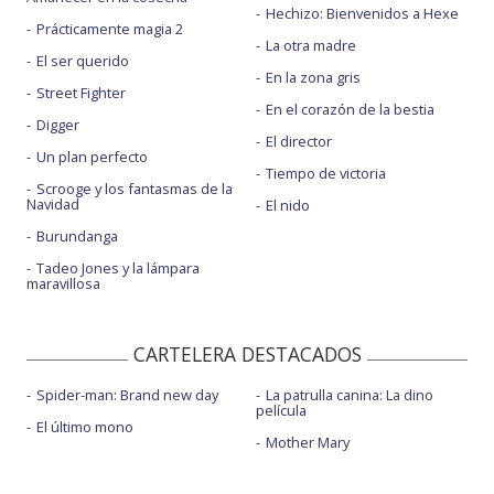
Hechizo: Bienvenidos a Hexe
Prácticamente magia 2
La otra madre
El ser querido
En la zona gris
Street Fighter
En el corazón de la bestia
Digger
El director
Un plan perfecto
Tiempo de victoria
Scrooge y los fantasmas de la
Navidad
El nido
Burundanga
Tadeo Jones y la lámpara
maravillosa
CARTELERA DESTACADOS
Spider-man: Brand new day
La patrulla canina: La dino
película
El último mono
Mother Mary