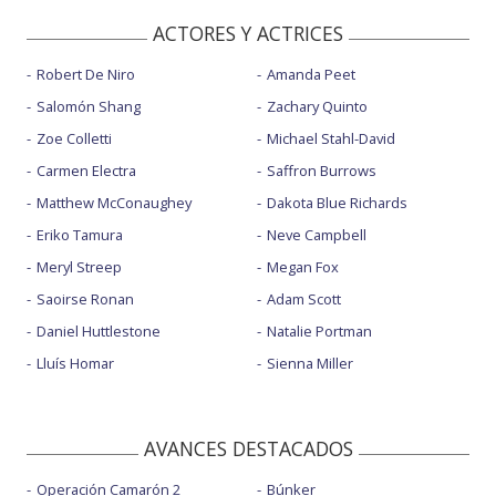
ACTORES Y ACTRICES
Robert De Niro
Amanda Peet
Salomón Shang
Zachary Quinto
Zoe Colletti
Michael Stahl-David
Carmen Electra
Saffron Burrows
Matthew McConaughey
Dakota Blue Richards
Eriko Tamura
Neve Campbell
Meryl Streep
Megan Fox
Saoirse Ronan
Adam Scott
Daniel Huttlestone
Natalie Portman
Lluís Homar
Sienna Miller
AVANCES DESTACADOS
Operación Camarón 2
Búnker