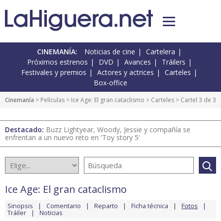
CINEMANÍA:
Noticias de cine
Cartelera
Próximos estrenos
DVD
Avances
Tráilers
Festivales y premios
Actores y actrices
Carteles
Box-office
Cinemanía
> Películas >
Ice Age: El gran cataclismo
>
Carteles
> Cartel 3 de 3
Destacado:
Buzz Lightyear, Woody, Jessie y compañía se
enfrentan a un nuevo reto en 'Toy story 5'
Ice Age: El gran cataclismo
Sinopsis
Comentario
Reparto
Ficha técnica
Fotos
Tráiler
Noticias