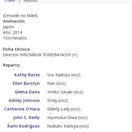
Tráiler
Noticias
(Omoide no Mânî)
Animación
Japón
Año: 2014
103 minutos
Ficha técnica
Director HIROMASA YONEBAYASHI
(
+
)
Reparto
Kathy Bates
Sra. Kadoya (voz)
Ellen Burstyn
Nan (voz)
Geena Davis
Yoriko Sasaki (voz)
Ashley Johnson
Emily (voz)
Catherine O'Hara
Elderly Lady (voz)
John C. Reilly
Kiyomasa Oiwa (voz)
Raini Rodriguez
Nobuko Kadoya (voz)