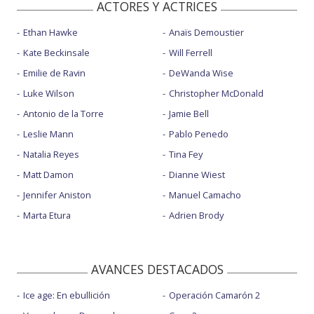
ACTORES Y ACTRICES
Ethan Hawke
Anaïs Demoustier
Kate Beckinsale
Will Ferrell
Emilie de Ravin
DeWanda Wise
Luke Wilson
Christopher McDonald
Antonio de la Torre
Jamie Bell
Leslie Mann
Pablo Penedo
Natalia Reyes
Tina Fey
Matt Damon
Dianne Wiest
Jennifer Aniston
Manuel Camacho
Marta Etura
Adrien Brody
AVANCES DESTACADOS
Ice age: En ebullición
Operación Camarón 2