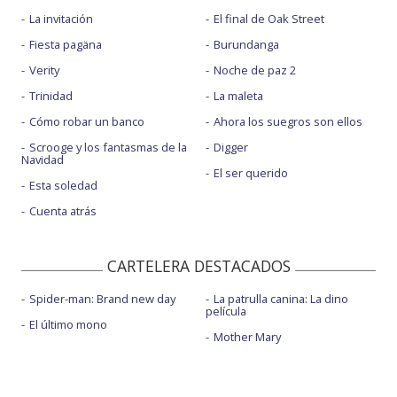
La invitación
El final de Oak Street
Fiesta pagäna
Burundanga
Verity
Noche de paz 2
Trinidad
La maleta
Cómo robar un banco
Ahora los suegros son ellos
Scrooge y los fantasmas de la
Digger
Navidad
El ser querido
Esta soledad
Cuenta atrás
CARTELERA DESTACADOS
Spider-man: Brand new day
La patrulla canina: La dino
película
El último mono
Mother Mary