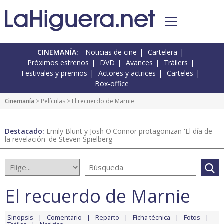
CINEMANÍA:
Noticias de cine
Cartelera
Próximos estrenos
DVD
Avances
Tráilers
Festivales y premios
Actores y actrices
Carteles
Box-office
Cinemanía
> Películas > El recuerdo de Marnie
Destacado:
Emily Blunt y Josh O'Connor protagonizan 'El día de
la revelación' de Steven Spielberg
El recuerdo de Marnie
Sinopsis
Comentario
Reparto
Ficha técnica
Fotos