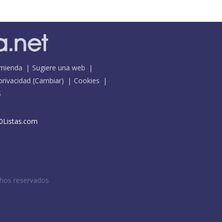
mienda
Sugiere una web
 privacidad
(
Cambiar
)
Cookies
S
0Listas.com
chos reservados