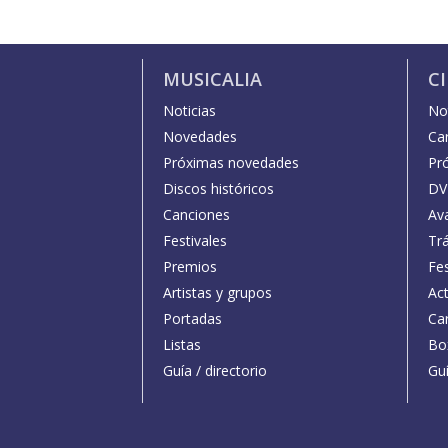
MUSICALIA
C
Noticias
Not
Novedades
Car
Próximas novedades
Pr
Discos históricos
DV
Canciones
Av
Festivales
Trá
Premios
Fe
Artistas y grupos
Act
Portadas
Car
Listas
Bo
Guía / directorio
Guí