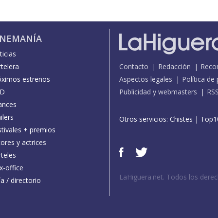
INEMANÍA
icias
telera
Contacto
Redacción
Reco
óximos estrenos
Aspectos legales
Política de
D
Publicidad y webmasters
RS
ances
ilers
Otros servicios:
Chistes
|
Top1
stivales + premios
ores y actrices
teles
x-office
LaHiguera.net. Todos los dere
a / directorio