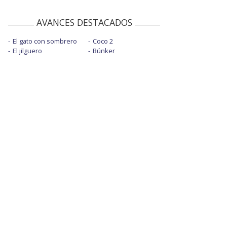
AVANCES DESTACADOS
El gato con sombrero
Coco 2
El jilguero
Búnker