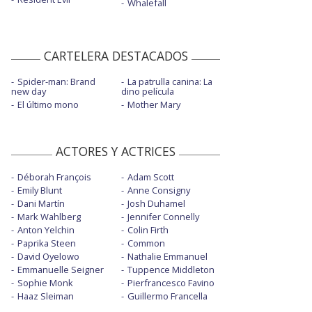
Whalefall
CARTELERA DESTACADOS
Spider-man: Brand
La patrulla canina: La
new day
dino película
El último mono
Mother Mary
ACTORES Y ACTRICES
Déborah François
Adam Scott
Emily Blunt
Anne Consigny
Dani Martín
Josh Duhamel
Mark Wahlberg
Jennifer Connelly
Anton Yelchin
Colin Firth
Paprika Steen
Common
David Oyelowo
Nathalie Emmanuel
Emmanuelle Seigner
Tuppence Middleton
Sophie Monk
Pierfrancesco Favino
Haaz Sleiman
Guillermo Francella