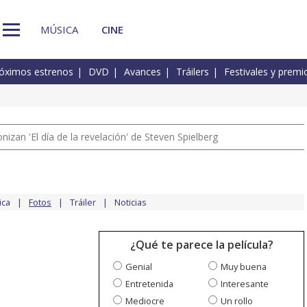
MÚSICA
CINE
óximos estrenos
DVD
Avances
Tráilers
Festivales y premi
izan 'El día de la revelación' de Steven Spielberg
ica
Fotos
Tráiler
Noticias
¿Qué te parece la película?
Genial
Muy buena
Entretenida
Interesante
Mediocre
Un rollo