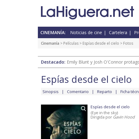
CINEMANÍA:
Noticias de cine
Cartelera
Pr
Cinemanía
> Películas >
Espías desde el cielo
> Fotos
Destacado:
Emily Blunt y Josh O'Connor protagon
Espías desde el cielo
Sinopsis
Comentario
Reparto
Ficha técn
Espías desde el cielo
(Eye in the sky)
Dirigida por
Gavin Hood