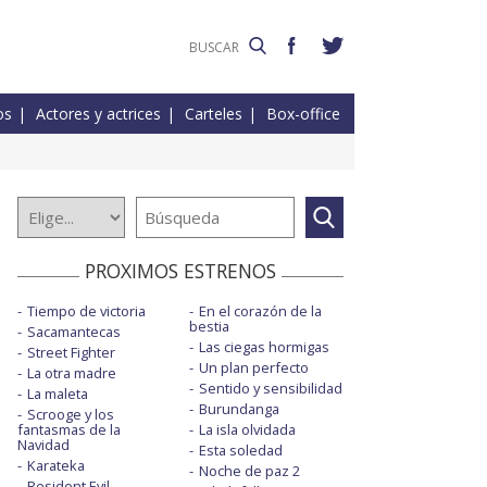
os
Actores y actrices
Carteles
Box-office
PROXIMOS ESTRENOS
Tiempo de victoria
En el corazón de la
bestia
Sacamantecas
Las ciegas hormigas
Street Fighter
Un plan perfecto
La otra madre
Sentido y sensibilidad
La maleta
Burundanga
Scrooge y los
fantasmas de la
La isla olvidada
Navidad
Esta soledad
Karateka
Noche de paz 2
Resident Evil