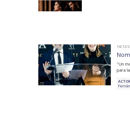
14/12/
Nomi
"Un mo
para l
ACTOR
Ferná