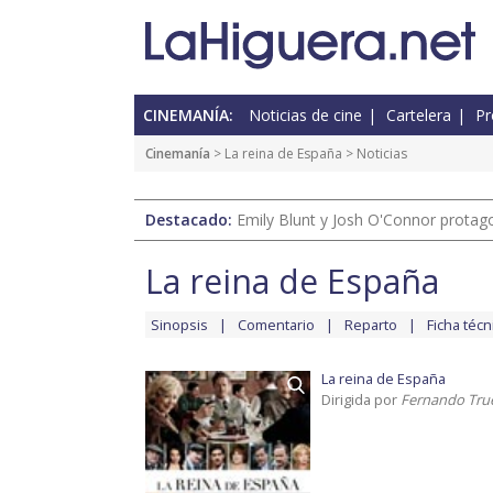
CINEMANÍA:
Noticias de cine
Cartelera
Pr
Cinemanía
>
La reina de España
> Noticias
Destacado:
Emily Blunt y Josh O'Connor protagon
La reina de España
Sinopsis
Comentario
Reparto
Ficha técn
La reina de España
Dirigida por
Fernando Tru