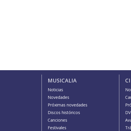
MUSICALIA
C
Noticias
Not
Novedades
Car
Próximas novedades
Pr
Discos históricos
DV
Canciones
Av
Festivales
Trá