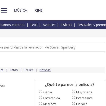
MÚSICA
CINE
óximos estrenos
DVD
Avances
Tráilers
Festivales y premi
izan 'El día de la revelación' de Steven Spielberg
ica
Fotos
Tráiler
Noticias
¿Qué te parece la película?
eba
Genial
Muy buena
Entretenida
Interesante
Mediocre
Un rollo