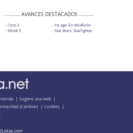
AVANCES DESTACADOS
Coco 2
Ice age: En ebullición
Shrek 5
Star Wars: Starfighter
mienda
Sugiere una web
 privacidad
(
Cambiar
)
Cookies
S
0Listas.com