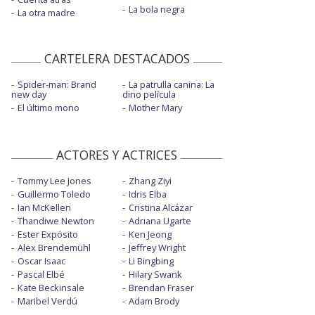
La bola negra
La otra madre
CARTELERA DESTACADOS
Spider-man: Brand
La patrulla canina: La
new day
dino película
El último mono
Mother Mary
ACTORES Y ACTRICES
Tommy Lee Jones
Zhang Ziyi
Guillermo Toledo
Idris Elba
Ian McKellen
Cristina Alcázar
Thandiwe Newton
Adriana Ugarte
Ester Expósito
Ken Jeong
Alex Brendemühl
Jeffrey Wright
Oscar Isaac
Li Bingbing
Pascal Elbé
Hilary Swank
Kate Beckinsale
Brendan Fraser
Maribel Verdú
Adam Brody