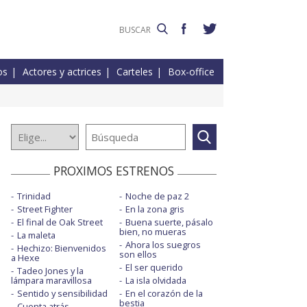
os
Actores y actrices
Carteles
Box-office
PROXIMOS ESTRENOS
Trinidad
Noche de paz 2
Street Fighter
En la zona gris
El final de Oak Street
Buena suerte, pásalo
bien, no mueras
La maleta
Ahora los suegros
Hechizo: Bienvenidos
son ellos
a Hexe
El ser querido
Tadeo Jones y la
lámpara maravillosa
La isla olvidada
Sentido y sensibilidad
En el corazón de la
bestia
Cuenta atrás