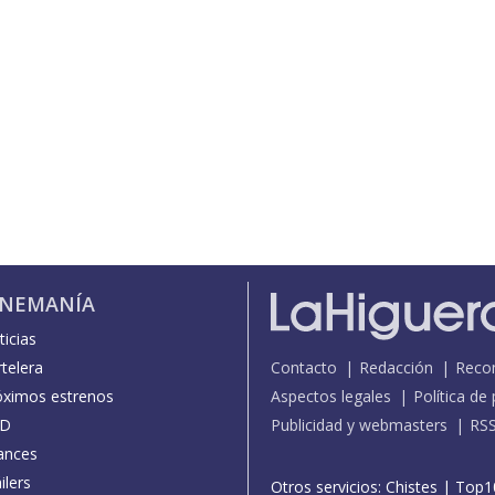
INEMANÍA
icias
telera
Contacto
Redacción
Reco
óximos estrenos
Aspectos legales
Política de
D
Publicidad y webmasters
RS
ances
ilers
Otros servicios:
Chistes
|
Top1