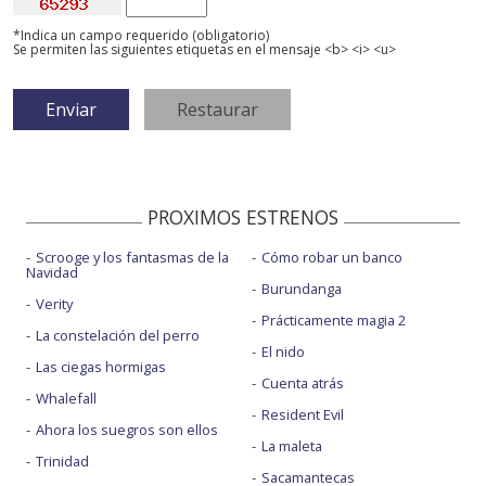
*Indica un campo requerido (obligatorio)
Se permiten las siguientes etiquetas en el mensaje <b> <i> <u>
PROXIMOS ESTRENOS
Scrooge y los fantasmas de la
Cómo robar un banco
Navidad
Burundanga
Verity
Prácticamente magia 2
La constelación del perro
El nido
Las ciegas hormigas
Cuenta atrás
Whalefall
Resident Evil
Ahora los suegros son ellos
La maleta
Trinidad
Sacamantecas