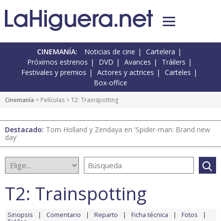
CINEMANÍA:
Noticias de cine
Cartelera
Próximos estrenos
DVD
Avances
Tráilers
Festivales y premios
Actores y actrices
Carteles
Box-office
Cinemanía
> Películas > T2: Trainspotting
Destacado:
Tom Holland y Zendaya en 'Spider-man: Brand new
day'
T2: Trainspotting
Sinopsis
Comentario
Reparto
Ficha técnica
Fotos