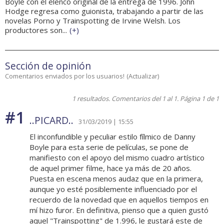
Boyle con el elenco original de la entrega de 1996. John
Hodge regresa como guionista, trabajando a partir de las
novelas Porno y Trainspotting de Irvine Welsh. Los
productores son...
(
+
)
Sección de opinión
Comentarios enviados por los usuarios!
(
Actualizar
)
1 resultados. Comentarios del 1 al 1. Página 1 de 1
#1
..PICARD..
31/03/2019 | 15:55
El inconfundible y peculiar estilo fílmico de Danny
Boyle para esta serie de películas, se pone de
manifiesto con el apoyo del mismo cuadro artístico
de aquel primer filme, hace ya más de 20 años.
Puesta en escena menos audaz que en la primera,
aunque yo esté posiblemente influenciado por el
recuerdo de la novedad que en aquellos tiempos en
mí hizo furor. En definitiva, pienso que a quien gustó
aquel "Trainspotting" de 1.996, le gustará este de