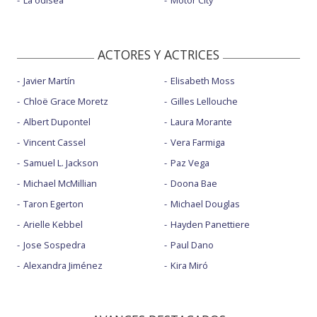
ACTORES Y ACTRICES
Javier Martín
Elisabeth Moss
Chloë Grace Moretz
Gilles Lellouche
Albert Dupontel
Laura Morante
Vincent Cassel
Vera Farmiga
Samuel L. Jackson
Paz Vega
Michael McMillian
Doona Bae
Taron Egerton
Michael Douglas
Arielle Kebbel
Hayden Panettiere
Jose Sospedra
Paul Dano
Alexandra Jiménez
Kira Miró