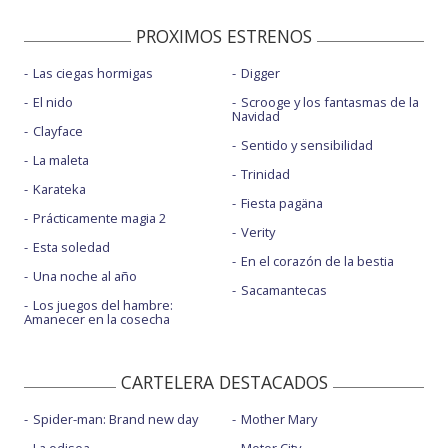
PROXIMOS ESTRENOS
Las ciegas hormigas
Digger
El nido
Scrooge y los fantasmas de la
Navidad
Clayface
Sentido y sensibilidad
La maleta
Trinidad
Karateka
Fiesta pagäna
Prácticamente magia 2
Verity
Esta soledad
En el corazón de la bestia
Una noche al año
Sacamantecas
Los juegos del hambre:
Amanecer en la cosecha
CARTELERA DESTACADOS
Spider-man: Brand new day
Mother Mary
La odisea
Motor City