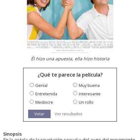
Él hizo una apuesta, ella hizo historia
¿Qué te parece la película?
Genial
Muy buena
Entretenida
Interesante
Mediocre
Un rollo
Votar
Ver resultados
Sinopsis
En la estela de la revolución sexual y del auge del movimiento