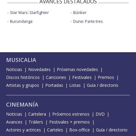
AVANCES DESTACADOS
Star Wars: Starfighter
Búnker
Burundanga
Dune: Parte tres
MUSICALIA
Noticias
Novedades
Próximas novedades
Discos históricos
Canciones
Festivales
Premios
Artistas y grupos
Portadas
Listas
Guía / directorio
CINEMANÍA
Noticias
Cartelera
Próximos estrenos
DVD
Avances
Tráilers
Festivales + premios
Actores y actrices
Carteles
Box-office
Guía / directorio