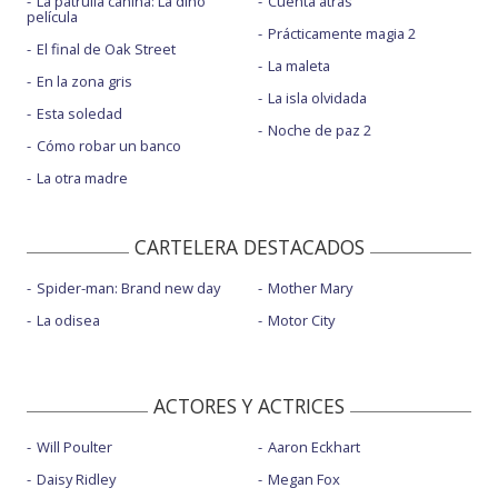
La patrulla canina: La dino
Cuenta atrás
película
Prácticamente magia 2
El final de Oak Street
La maleta
En la zona gris
La isla olvidada
Esta soledad
Noche de paz 2
Cómo robar un banco
La otra madre
CARTELERA DESTACADOS
Spider-man: Brand new day
Mother Mary
La odisea
Motor City
ACTORES Y ACTRICES
Will Poulter
Aaron Eckhart
Daisy Ridley
Megan Fox