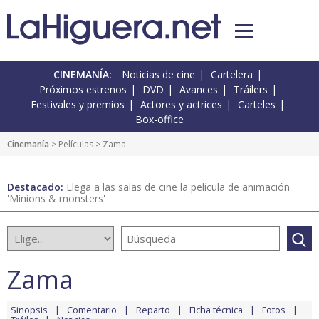
CINEMANÍA:
Noticias de cine
Cartelera
Próximos estrenos
DVD
Avances
Tráilers
Festivales y premios
Actores y actrices
Carteles
Box-office
Cinemanía
> Películas > Zama
Destacado:
Llega a las salas de cine la película de animación
'Minions & monsters'
Zama
Sinopsis
Comentario
Reparto
Ficha técnica
Fotos