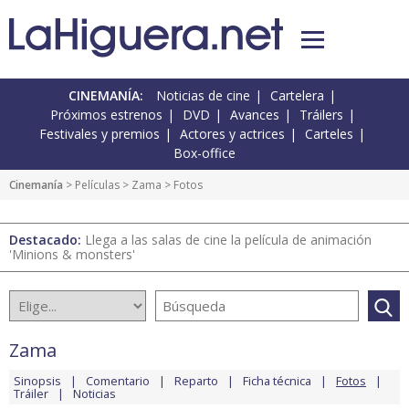
CINEMANÍA:
Noticias de cine
Cartelera
Próximos estrenos
DVD
Avances
Tráilers
Festivales y premios
Actores y actrices
Carteles
Box-office
Cinemanía
> Películas >
Zama
> Fotos
Destacado:
Llega a las salas de cine la película de animación
'Minions & monsters'
Zama
Sinopsis
Comentario
Reparto
Ficha técnica
Fotos
Tráiler
Noticias