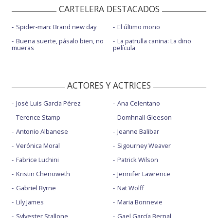
CARTELERA DESTACADOS
Spider-man: Brand new day
El último mono
Buena suerte, pásalo bien, no
La patrulla canina: La dino
mueras
película
ACTORES Y ACTRICES
José Luis García Pérez
Ana Celentano
Terence Stamp
Domhnall Gleeson
Antonio Albanese
Jeanne Balibar
Verónica Moral
Sigourney Weaver
Fabrice Luchini
Patrick Wilson
Kristin Chenoweth
Jennifer Lawrence
Gabriel Byrne
Nat Wolff
Lily James
Maria Bonnevie
Sylvester Stallone
Gael García Bernal