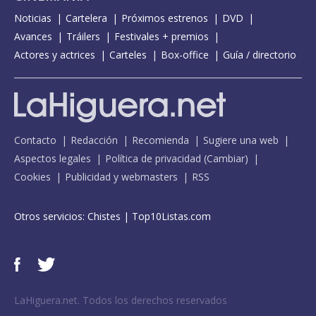
Noticias
Cartelera
Próximos estrenos
DVD
Avances
Tráilers
Festivales + premios
Actores y actrices
Carteles
Box-office
Guía / directorio
Contacto
Redacción
Recomienda
Sugiere una web
Aspectos legales
Política de privacidad
(
Cambiar
)
Cookies
Publicidad y webmasters
RSS
Otros servicios:
Chistes
|
Top10Listas.com
LaHiguera.net. Todos los derechos reservados