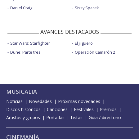
Daniel Craig
Sissy Spacek
AVANCES DESTACADOS
Star Wars: Starfighter
El jilguero
Dune: Parte tres
Operación Camarón 2
MUSICALIA
Noticias
Novedades
Próximas novedades
Discos históricos
Canciones
Festivales
Premios
Artistas y grupos
Portadas
Listas
Guía / directorio
CINEMANÍA